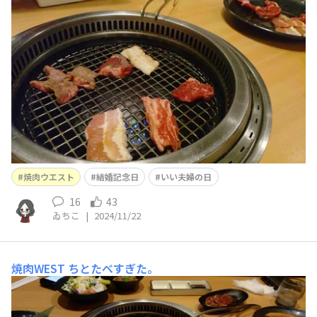
ころ何故か焼肉ウエストに来ました。まぁ美味しいけど
😂デザートにケーキが付いてるのでヨシ(違)
焼肉ウエスト
結婚記念日
いい夫婦の日
16
43
ゐちこ
|
2024/11/22
焼肉WEST
ちとたべすぎた。