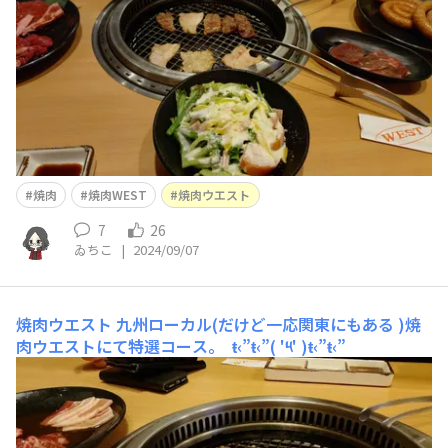
焼肉
焼肉WEST
焼肉ウエスト
7
26
ゐちこ
|
2024/09/07
焼肉ウエスト
九州ローカル(だけど一応関東にもある )焼
肉ウエストにて特選コース。 ŧ‹”ŧ‹”( '༥' )ŧ‹”ŧ‹”