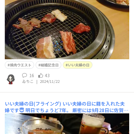
焼肉ウエスト
結婚記念日
いい夫婦の日
16
43
ゐちこ
|
2024/11/22
いい夫婦の日(フライング)
いい夫婦の日に籍を入れた夫
婦です😇 明日でちょうど7年。 厳密には9月28日に佐賀へ
引っ越しましたが旦那が記念日覚えれないとかいう理由で
す🤣 そんなこんなでご近所ではありますがささやかに外
食。 大食漢夫婦なので金額はあまりささやかではないで