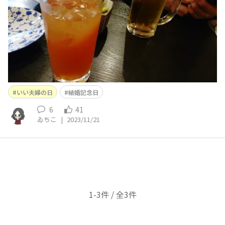
すがｗ 井
いい夫婦の日
結婚記念日
6
41
ゐちこ
|
2023/11/21
1-3件 / 全3件