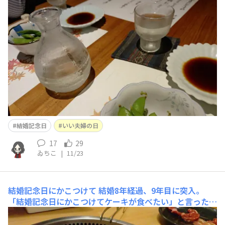
つい先日のことだった気がするのに時が経つのが早い早い
😱💦子供が居たら年月経つのが早いとは聞きますが子供
居なくても早いじゃないかとそれを言い出した人に言いた
い😂ちなみに子無しのゐちこさんですが子供は好きなの
結婚記念日
いい夫婦の日
17
29
ゐちこ
|
11/23
結婚記念日にかこつけて
結婚8年経過、9年目に突入。
「結婚記念日にかこつけてケーキが食べたい」と言ったと
ころ何故か焼肉ウエストに来ました。まぁ美味しいけど
😂デザートにケーキが付いてるのでヨシ(違)