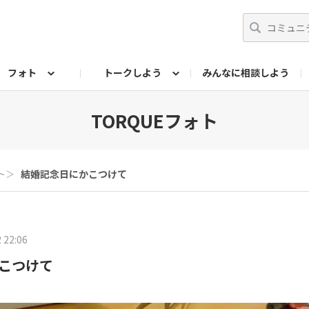
フォト
トークしよう
みんなに相談しよう
らせ
07公式サイト
TORQUEサークル
フォト企画アーカイブ
編集部のつぶやき（アーカイブ）
歴代モデル
【会員限定】ニュース
TORQUEフォト
ト
＞
結婚記念日にかこつけて
 22:06
こつけて