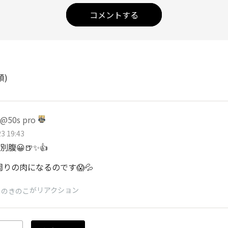
コメントする
順)
50s pro
3 19:43
腹😀🍺✨👍
周りの肉になるのです😱💦
がリアクション
まのきのこ