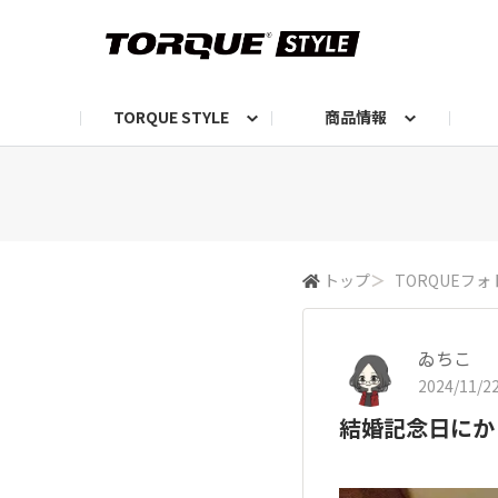
TORQUE STYLE
商品情報
お知らせ
TORQUEニュース
TORQUEフォト
自己紹介しよう
編集部の日常フォト
TORQUIZ【投票企画】
TORQUEトーク
G07エピソード投稿📸
よみもの
編集部からのおし
G
トップ
＞
TORQUEフォ
ゐちこ
2024/11/22
結婚記念日にか