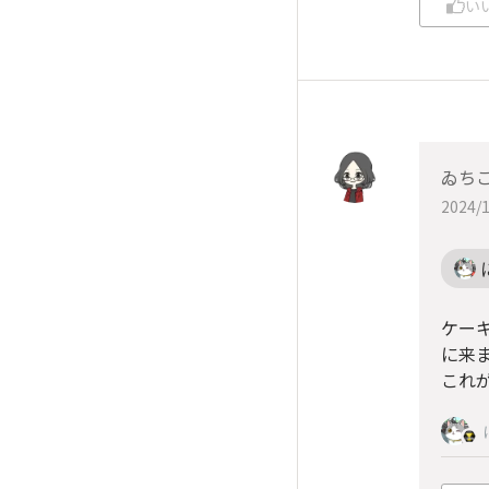
い
ゐち
2024/1
ケー
に来ま
これ