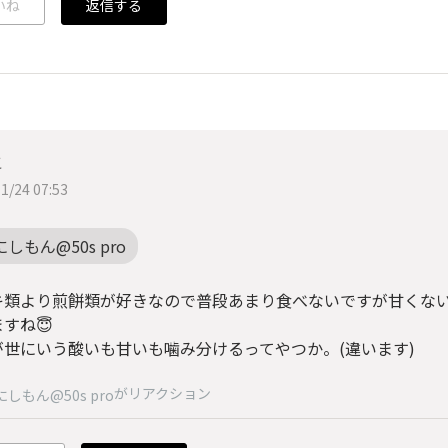
いね
返信する
こ
1/24 07:53
にしもん@50s pro
キ類より煎餅類が好きなので普段あまり食べないですが甘くな
すね😇
が世にいう酸いも甘いも噛み分けるってやつか。(違います)
がリアクション
にしもん@50s pro