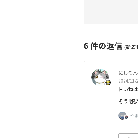
6
件の返信
(新着
にしもん@
2024/11/2
甘い物は別
そう!腹
や