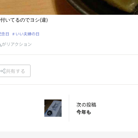
付いてるのでヨシ(違)
記念日
いい夫婦の日
人
がリアクション
共有する
次の投稿
今年も