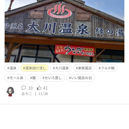
風呂の日だと到着してから見た貼り紙で初めて気付く夫婦
🤣風呂の入浴料とセットになってるうなぎのせいろ蒸し
😋ただし、入浴チケットを買ったあとに食事処が風呂を
出た頃には閉まっちゃう時間帯だったので先に食事食べよ
うって
温泉
源泉掛け流し
大川温泉
家族風呂
フルボ酸
モール泉
鰻
せいろ蒸し
いい風呂の日
10
41
ゐちこ
|
11/26