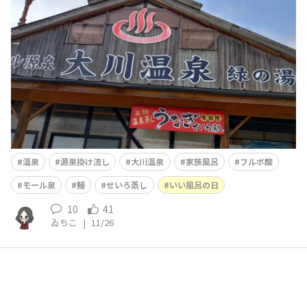
風呂の日だと到着してから見た貼り紙で初めて気付く夫婦
🤣風呂の入浴料とセットになってるうなぎのせいろ蒸し
😋ただし、入浴チケットを買ったあとに食事処が風呂を
出た頃には閉まっちゃう時間帯だったので先に食事食べよ
うって
温泉
源泉掛け流し
大川温泉
家族風呂
フルボ酸
モール泉
鰻
せいろ蒸し
いい風呂の日
10
41
ゐちこ
|
11/26