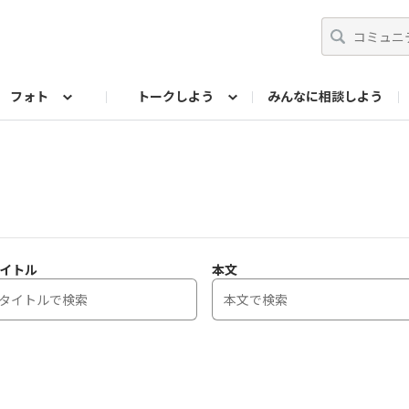
フォト
トークしよう
みんなに相談しよう
らせ
07公式サイト
TORQUEサークル
フォト企画アーカイブ
編集部のつぶやき（アーカイブ）
歴代モデル
【会員限定】ニュース
イトル
本文