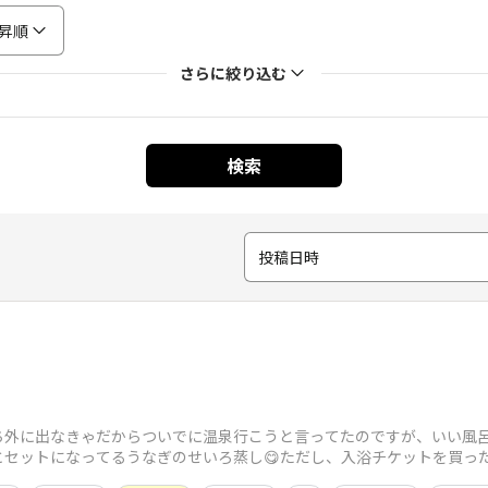
昇順
さらに絞り込む
検索
投稿日時
ち外に出なきゃだからついでに温泉行こうと言ってたのですが、いい風
とセットになってるうなぎのせいろ蒸し😋ただし、入浴チケットを買っ
食事食べようって