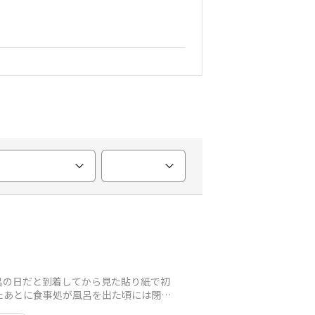
呂の日だと到着してから見た貼り紙で初
たあとに食事処が風呂を出た頃には閉ま