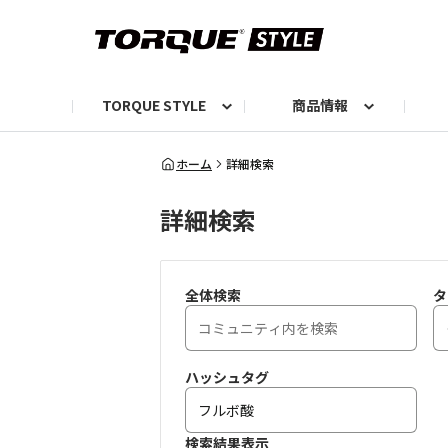
TORQUE STYLE
商品情報
お知らせ
TORQUEニュース
TORQUEフォト
自己紹介しよう
編集部の日常フォト
TORQUIZ【投票企画】
TORQUEトーク
G07エピソード投稿📸
よみもの
編集部からのおし
G
ホーム
詳細検索
詳細検索
全体検索
タ
ハッシュタグ
検索結果表示