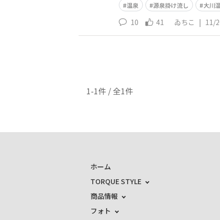
温泉
源泉掛け流し
大川
10
41
ゐちこ
|
11/2
1-1件 / 全1件
ホーム
TORQUE STYLE
商品情報
フォト