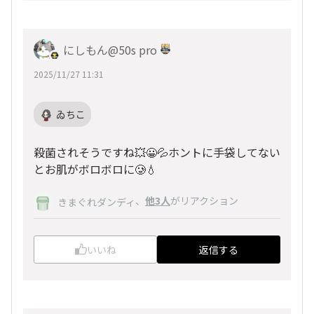
にしもん@50s pro
2025/11/27 11:31
ゐちこ
殺菌されそうですね💥😀💦ホントに手袋してない
とお肌がボロボロに🥲💧
、
他3人
がリアクション
きまぐれダンディ
いいね
返信する