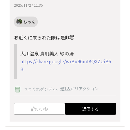
2025/11/27 11:35
ちゃん
お近くに来られた際は是非😇
大川温泉 貴肌美人 緑の湯
https://share.google/wrBu96mIKQXZUiB6
B
、
他1人
がリアクション
きまぐれダンディ
いいね
返信する