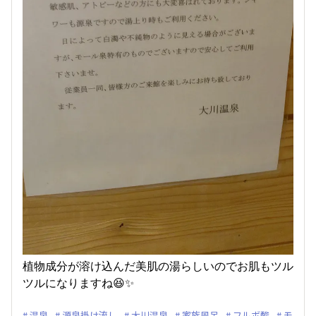
植物成分が溶け込んだ美肌の湯らしいのでお肌もツル
ツルになりますね😆✨
温泉
源泉掛け流し
大川温泉
家族風呂
フルボ酸
モ