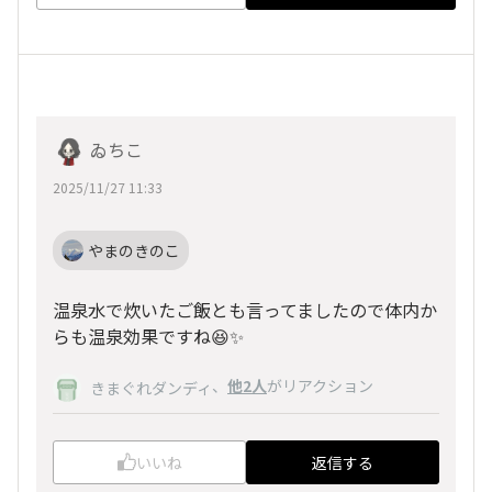
ゐちこ
2025/11/27 11:33
やまのきのこ
温泉水で炊いたご飯とも言ってましたので体内か
らも温泉効果ですね😆✨
、
他2人
がリアクション
きまぐれダンディ
いいね
返信する