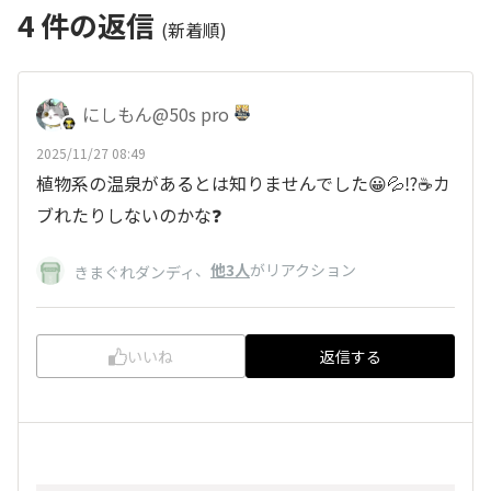
4
件の返信
(新着順)
にしもん@50s pro
2025/11/27 08:49
植物系の温泉があるとは知りませんでした😀💦⁉️☕カ
ブれたりしないのかな❓️
、
他3人
がリアクション
きまぐれダンディ
いいね
返信する