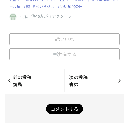
ール泉
鰻
せいろ蒸し
いい風呂の日
、
他40人
がリアクション
ハル
いいね
共有する
前の投稿
次の投稿
焼鳥
舎弟
コメントする