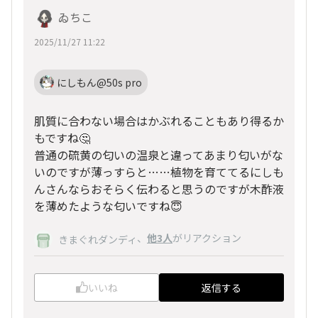
ゐちこ
2025/11/27 11:22
にしもん@50s pro
肌質に合わない場合はかぶれることもあり得るか
もですね🤔
普通の硫黄の匂いの温泉と違ってあまり匂いがな
いのですが薄っすらと……植物を育ててるにしも
んさんならおそらく伝わると思うのですが木酢液
を薄めたような匂いですね😇
、
他3人
がリアクション
きまぐれダンディ
いいね
返信する