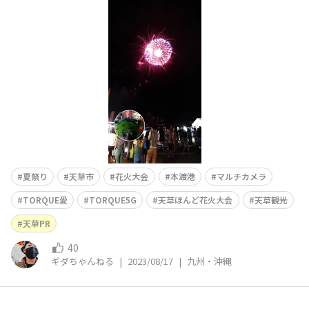
😆🤳 熊本県天草市もあちこちでイベント復活して盛り上
がっとります😆🎆✨
夏祭り
天草市
花火大会
本渡港
マルチカメラ
TORQUE愛
TORQUE5G
天草ほんど花火大会
天草観光
天草PR
40
ギダちゃんねる
|
2023/08/17
|
九州・沖縄