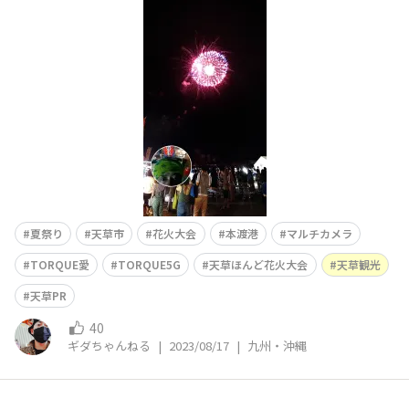
😆🤳 熊本県天草市もあちこちでイベント復活して盛り上
がっとります😆🎆✨
夏祭り
天草市
花火大会
本渡港
マルチカメラ
TORQUE愛
TORQUE5G
天草ほんど花火大会
天草観光
天草PR
40
ギダちゃんねる
|
2023/08/17
|
九州・沖縄