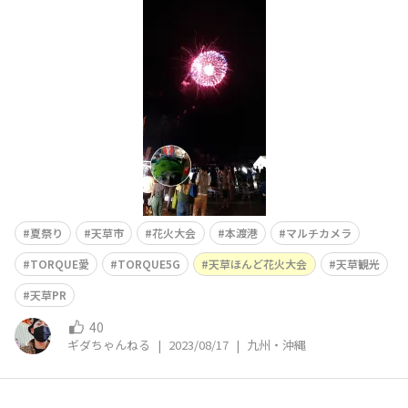
😆🤳 熊本県天草市もあちこちでイベント復活して盛り上
がっとります😆🎆✨
夏祭り
天草市
花火大会
本渡港
マルチカメラ
TORQUE愛
TORQUE5G
天草ほんど花火大会
天草観光
天草PR
40
ギダちゃんねる
|
2023/08/17
|
九州・沖縄