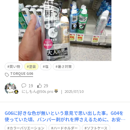
の塗装職人さんが廃業したので自分で塗ろうと、、、上手
く出来るかな?😀💦便利グッズ🔩500円😀✨👍電ドラでイ
ケます✨間違いなく美味い😀✨ヤ
買い物
塗装
塩
暑さ対策
TORQUE G06
19
29
にしもん@50s pro
|
2025/07/10
G06に好きな色が無いという意見で思い出した事。G04を
使っていた頃、バンパー剥がれを押さえるために、お安い
透明なソフトカバーをラッカー塗装して使っていました。
カラーバリエーション
ハードホルダー
ソフトケース