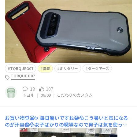
ークアースに塗装■G07の評価は？(5点満点)▷⭐⭐⭐⭐▷理
由：まだムラがある■今後はこんなカスタムもしてみた
い！▷TPOに合わせた色を探って行きたいですね。
TORQUEG07
塗装
ミリタリー
ダークアース
TORQUE G07
13
107
トヨル
|
06/09
|
こだわりのカスタム
お買い物🛒😀✨
毎日暑いですね😀💦こう暑いと気になる
のが汗臭😱💦女子ばかりの職場なので男子は気を使って
ます😀✨💦👍 8億😀✨💰️明日当たるといいな😀👍✨ いつも