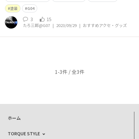
意外と塗料との相性が良かったです。やがて擦れて薄くな
ったり、角の部分が剥げたりしましたがそれも味かなと。
塗装
G04
ハードホルダーと組合せてましたが、
3
15
たろ三郎@G07
|
2023/09/29
|
おすすめアクセ・グッズ
1-3件 / 全3件
ホーム
TORQUE STYLE