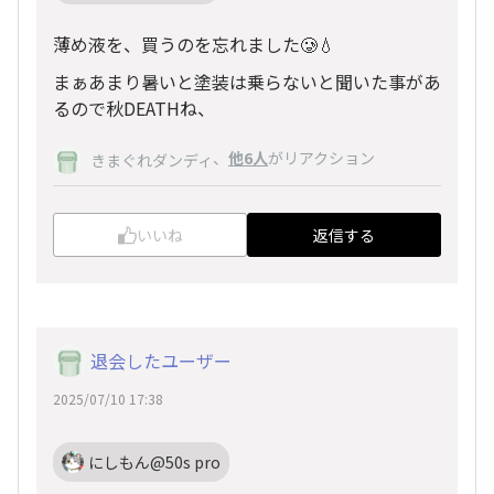
薄め液を、買うのを忘れました🥲💧
まぁあまり暑いと塗装は乗らないと聞いた事があ
るので秋DEATHね、
、
他6人
がリアクション
きまぐれダンディ
いいね
返信する
退会したユーザー
2025/07/10 17:38
にしもん@50s pro