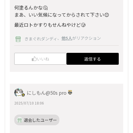
何塗るんかな🤔
まあ、いい気候になってからされて下さい😊
最近ロトかすりもせんねやけど🥲
、
他5人
がリアクション
きまぐれダンディ
いいね
返信する
にしもん@50s pro
2025/07/10 18:06
退会したユーザー