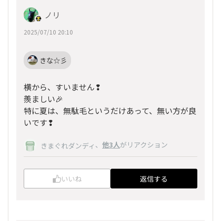
ノリ
2025/07/10 20:10
きな☆彡
横から、すいません❢
羨ましい🎉
特に夏は、無駄毛というだけあって、無い方が良
いです❢
、
他3人
がリアクション
きまぐれダンディ
いいね
返信する