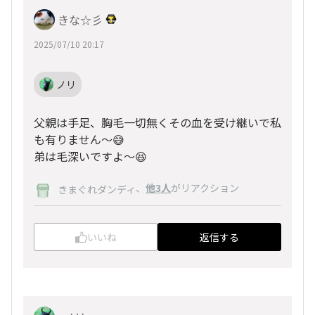
きな☆彡
2025/07/10 20:17
ノリ
父親は手足、胸毛一切無くその血を受け継いで私
も有りません〜😅
弟は毛深いですよ～😆
、
他3人
がリアクション
きまぐれダンディ
いいね
返信する