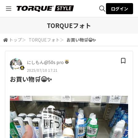
ログイン
全体検索
TORQUEフォト
トップ
＞
TORQUEフォト
＞
お買い物🛒😀✨
検索
にしもん@50s pro
2025/07/10 17:21
お買い物🛒😀✨