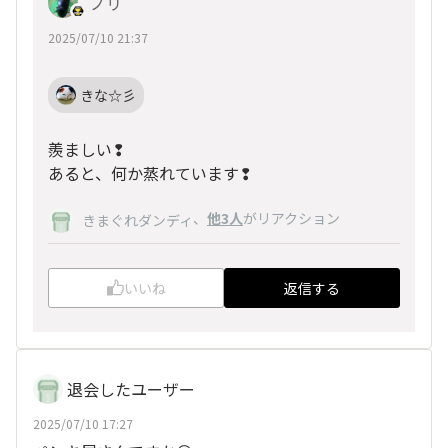
ノリ
2025/07/10 21:37
きな☆彡
羨ましい❢
あると、何か蒸れています❢
、
他3人
がリアクション
きまぐれダンディ
いいね
返信する
退会したユーザー
2025/07/10 17:27