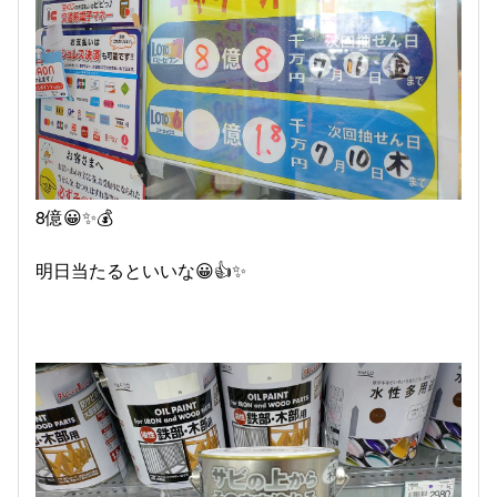
8億😀✨💰️
明日当たるといいな😀👍✨