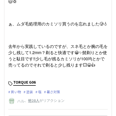
🐱💢
ぁ、ムダ毛処理用のカミソリ買うのを忘れました🥲💧
去年から実践しているのですが、スネ毛とか腕の毛を
少し残して1.2mm？剃ると快適です😀✨髭剃りとか使
うと駄目です‼️少し毛が残るカミソリが100均とかで
売ってるのでそれで剃ると少し残ります💥😀👍
TORQUE G06
買い物
塗装
塩
暑さ対策
、
他28人
がリアクション
ハル