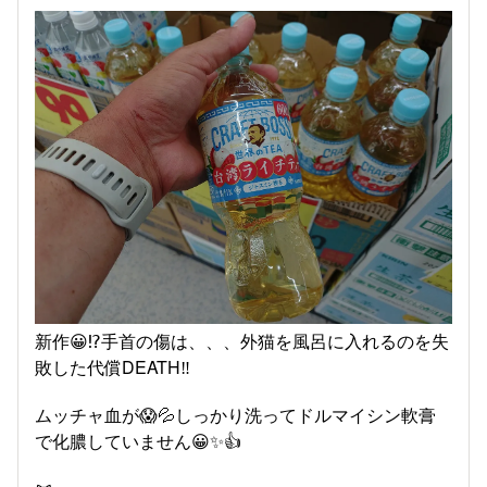
新作😀⁉️手首の傷は、、、外猫を風呂に入れるのを失
敗した代償DEATH‼️
ムッチャ血が😱💦しっかり洗ってドルマイシン軟膏
で化膿していません😀✨👍