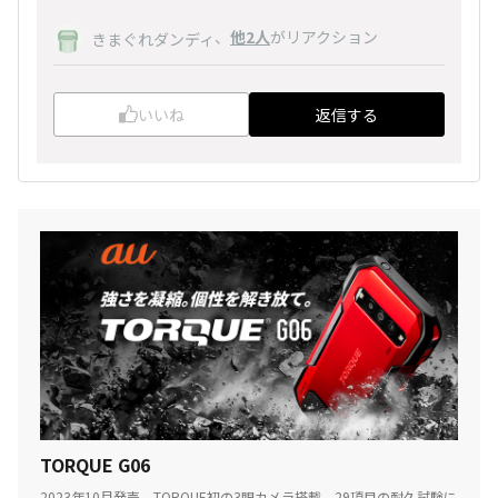
、
他2人
がリアクション
きまぐれダンディ
いいね
返信する
TORQUE G06
2023年10月発売。TORQUE初の3眼カメラ搭載。29項目の耐久試験に