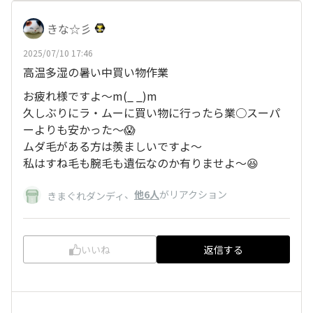
きな☆彡
2025/07/10 17:46
高温多湿の暑い中買い物作業
お疲れ様ですよ～m(_ _)m
久しぶりにラ・ムーに買い物に行ったら業○スーパ
ーよりも安かった〜😱
ムダ毛がある方は羨ましいですよ～
私はすね毛も腕毛も遺伝なのか有りませよ〜😆
、
他6人
がリアクション
きまぐれダンディ
いいね
返信する