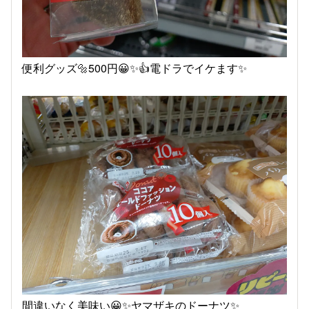
便利グッズ🔩500円😀✨👍電ドラでイケます✨
間違いなく美味い😀✨ヤマザキのドーナツ✨