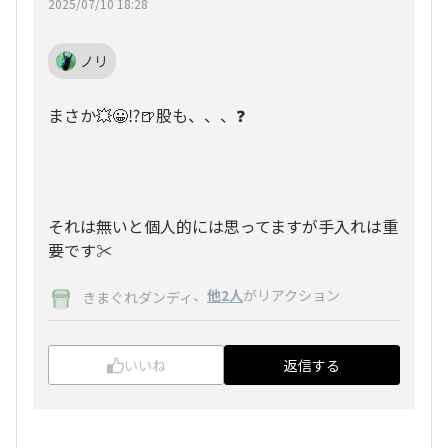
2025/07/10 18:28
ノリ
まさか💥😀⁉️🍺股も、、、❓️
それは無いと個人的には思ってますが手入れは重
要です✂️
、
他2人
がリアクション
きまぐれダンディ
いいね
返信する