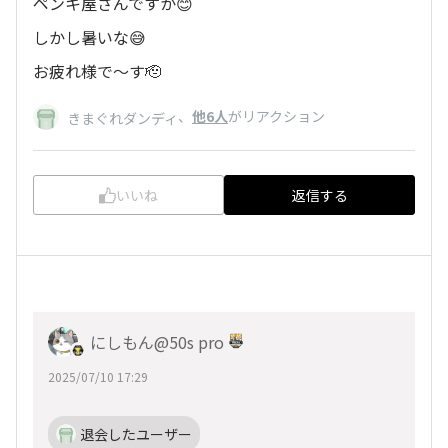
ペンキ屋さんですか😊
しかし暑いな😅
お疲れ様で～す🫡
、
他6人
がリアクション
きまぐれダンディ
いいね
返信する
にしもん@50s pro
2025/07/10 17:29
退会したユーザー