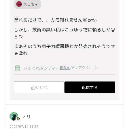
まっちゃ
塗れるだけで、、カモ知れません😀🍺💦
しかし、技術の無い私はこうゆう物に頼るしか🥲
💧🍺
まぁそのうち原子力暖房機とか発売されそうです
🔥😀👍
、
他3人
がリアクション
きまぐれダンディ
いいね
返信する
ノリ
2025/07/10 17:52