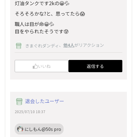
灯油タンクです2kの😀💦
そろそろかな?と、思ってたら😱
職人は目が命😀💦
目をやられたそうです😰
、
他4人
がリアクション
きまぐれダンディ
いいね
返信する
退会したユーザー
2025/07/10 18:37
にしもん@50s pro