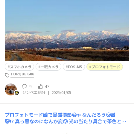
写真でも撮りましょうかね(^-^*)ついでに一眼カメラ（C
anon EOS M5）も引っ張り出しました。 上の画像はTOR
QUEで撮った画像です。ノーマル
スマホカメラ
一眼カメラ
EOS-M5
プロフォトモード
TORQUE G06
9
43
ジンベエ親分
|
2025/01/05
プロフォトモード📸で黒猫撮影😀✨
なんだろう🥲📸
😺⁉️ 真っ黒なのになんか変🥲 光の当たり具合で茶色と白
になりますね😅