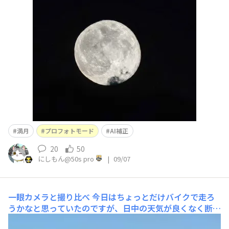
てたら明日でした🥲💧 とりあえず06の限界撮影にチャレ
ンジ‼️ プロフォトで撮って、、、 AI補正してみました✨😀
👍 もうすぐ朝なのでどうしよう、、、 二
満月
プロフォトモード
AI補正
20
50
にしもん@50s pro
|
09/07
一眼カメラと撮り比べ
今日はちょっとだけバイクで走ろ
うかなと思っていたのですが、日中の天気が良くなく断念
しました。夕方になって晴れやがんの(笑)せっかくなので