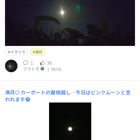
イマソラ
満月
1
36
アラトモ
|
05/01
満月🌕️
カーポートの屋根越し…今日はピンクムーンと言
われます😁