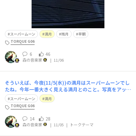
スーパームーン
満月
残月
早朝
TORQUE G06
6
46
森の音楽家
|
11/06
そういえば、今夜(11/5(水))の満月はスーパームーンでし
たね。今年一番大きく見える満月とのこと。写真をアップ
されている方もおられますが、当方のいる場所からも雲に
スーパームーン
満月
隠れることなくよく見えています。みなさんは、スーパー
TORQUE G06
ムーン楽しんでいますか、 さて、当方はこれまでなかな
かうまくキレイに撮影できたこと
14
28
森の音楽家
|
11/05
|
トークテーマ