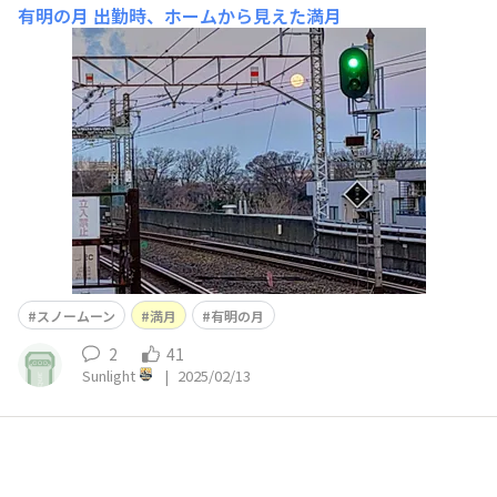
有明の月
出勤時、ホームから見えた満月
スノームーン
満月
有明の月
2
41
Sunlight
|
2025/02/13