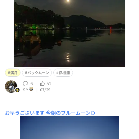
満月
バックムーン
伊根浦
6
52
S.Y
|
07/29
お早うございます
今朝のブルームーン🌕