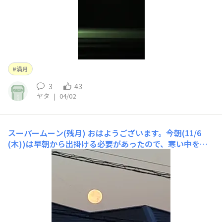
満月
3
43
ヤタ
|
04/02
スーパームーン(残月)
おはようございます。今朝(11/6
(木))は早朝から出掛ける必要があったので、寒い中を早
起きして6時過ぎ頃に出発しました。ふと空を見上げる
と、空が白んでくる中に役目を終えて帰ろうとするかのよ
うな満月(スーパームーン)が西の空に浮かんでいました。
満月を鑑賞するとしたら普通は夜間だと思いますが、早朝
の残