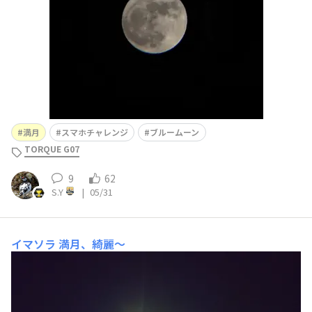
満月
スマホチャレンジ
ブルームーン
TORQUE G07
9
62
S.Y
|
05/31
イマソラ
満月、綺麗〜