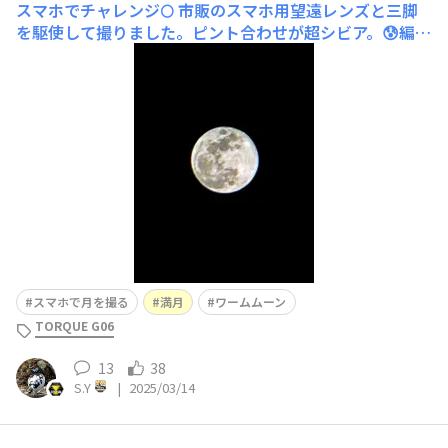
スマホでチャレンジ🌕
市販のスマホ用望遠レンズと三脚
を駆使して撮りました。ピント合わせが超シビア。😰編集
ソフトで何とか見られる様になりました。😅デジイチで
撮る方が遥かに簡単です〜！🤣
スマホで月を撮る
満月
ワームムーン
TORQUE G06
13
38
S.Y
|
2025/03/14