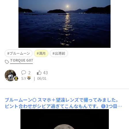
ブルームーン
満月
出港前
TORQUE G07
2
43
S.Y
|
06/01
ブルームーン🌕
スマホ＋望遠レンズで撮ってみました。
ピント合わせがシビア過ぎてこんなもんです。😅3つ目は
ブルームーンという事で。😁