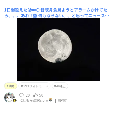
1日間違えた🥲💤🌕️
皆既月食見ようとアラームかけてた
ら、、、あれ⁉️😱 何もならない、、と思ってニュース見
てたら明日でした🥲💧 とりあえず06の限界撮影にチャレ
ンジ‼️ プロフォトで撮って、、、 AI補正してみました✨😀
👍 もうすぐ朝なのでどうしよう、、、 二
満月
プロフォトモード
AI補正
20
50
にしもん@50s pro
|
09/07