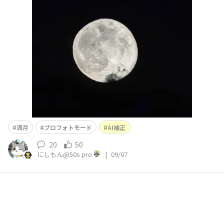
てたら明日でした🥲💧 とりあえず06の限界撮影にチャレ
ンジ‼️ プロフォトで撮って、、、 AI補正してみました✨😀
👍 もうすぐ朝なのでどうしよう、、、 二
満月
プロフォトモード
AI補正
20
50
にしもん@50s pro
|
09/07