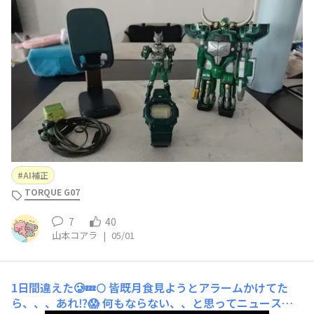
ゾルダの契約モンスター・マグナギガ➂スマホスタンド➃
腕時計⑤色で選んだイヤホン仮面ライダーゾルダは仮面ラ
イダー龍騎と言う作品の中でも必殺技が圧倒的にずるい！
たまに洋服も緑っぽくなることがあって、リュックも緑な
ので
AI補正
TORQUE G07
7
40
山本コアラ
|
05/01
1日間違えた🥲💤🌕️
皆既月食見ようとアラームかけてた
ら、、、あれ⁉️😱 何もならない、、と思ってニュース見