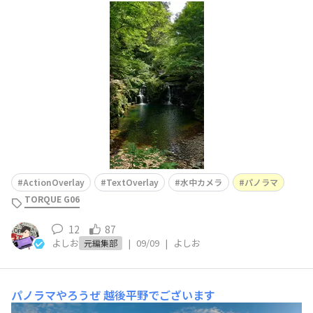
いうたくさんの滝を見ながらハイキングできる場所や、
「お亀の湯」という素晴らしい泉質の温泉がある場所など
を、家族旅行で巡りました！ 自然たっぷりの場所にたく
さん行ってきたので、TORQUEの多彩なカメラ機能を使っ
てバシバシ撮影してきました！Action Overl
ActionOverlay
TextOverlay
水中カメラ
パノラマ
TORQUE G06
12
87
よしお
|
09/09
|
よしお
元編集部
パノラマやろうぜ
越後平野でございます