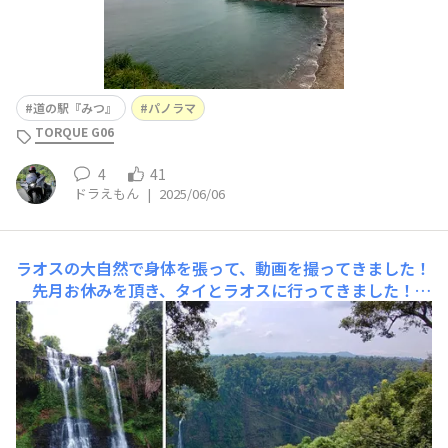
道の駅『みつ』
パノラマ
TORQUE G06
4
41
ドラえもん
|
2025/06/06
ラオスの大自然で身体を張って、動画を撮ってきました！
先月お休みを頂き、タイとラオスに行ってきました！そ
こでAction Overlayを活用した良い動画が撮れたので、
つぶやきでシェアさせてください💪 タイからラオスへ🚙
人生初のラオスへ！陸路での入国です。 細いトンネ
ルを歩いていくことで入国できるのですが、島国に住む自
分としては新鮮