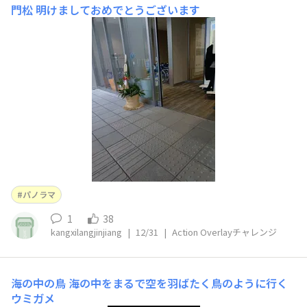
門松
明けましておめでとうございます
パノラマ
1
38
kangxilangjinjiang
|
12/31
|
Action Overlayチャレンジ
海の中の鳥
海の中をまるで空を羽ばたく鳥のように行く
ウミガメ