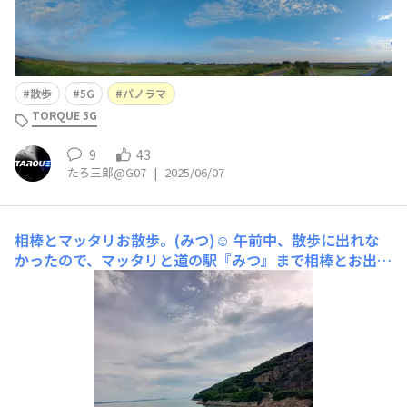
散歩
5G
パノラマ
TORQUE 5G
9
43
たろ三郎@G07
|
2025/06/07
相棒とマッタリお散歩。(みつ)☺️
午前中、散歩に出れな
かったので、マッタリと道の駅『みつ』まで相棒とお出か
けです〜。😊 アイキャッチはいつもの撮影写真ですが、
パドラマ写真で遊んでみました。😁G06を縦持ちで横向き
パノラマ撮影です。☺️G06を縦持ちで縦向きパノラマ撮影
です。☺️G06を横持ちで横向きパノラマ撮影です。☺️同