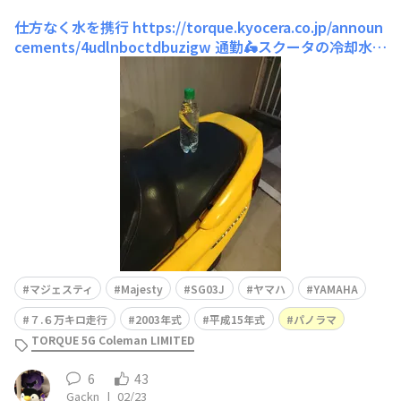
仕方なく水を携行
https://torque.kyocera.co.jp/announ
cements/4udlnboctdbuzigw 通勤🛵スクータの冷却水漏
れがとまらず、念のため緊急処理用に水を携行することに
した。オイルの減りは想像より少なく、またこれで数週間
🛵様子見ます。
マジェスティ
Majesty
SG03J
ヤマハ
YAMAHA
７.６万キロ走行
2003年式
平成15年式
パノラマ
TORQUE 5G Coleman LIMITED
6
43
Gackn
|
02/23