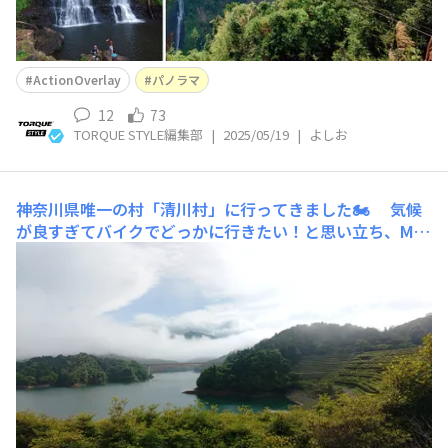
ActionOverlay
パノラマ
12
73
TORQUE STYLE編集部
|
2025/05/19
|
よしお
神奈川県唯一の村「清川村」に行ってきました🏍️
気候
が良すぎてバイクでどっかに行きたい！と思い立ち、Ma
pを見ると意外と近くに湖（ダム湖）があることを発見し
行ってきました！道の駅に行ってびっくり、神奈川県でた
った一つの「村」なんだそう。 バイクがいっぱい停まっ
ていたので、TORQUE STYLEには知っている方もいそう
だな～なんて思っていました