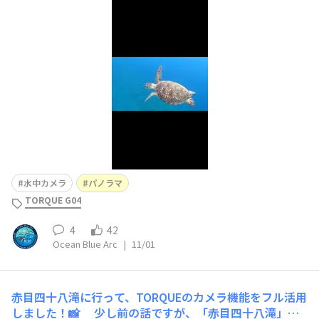
水中カメラ
パノラマ
TORQUE G04
4
42
Ocean Blue Arc
|
11/01
赤目四十八滝に行って、TORQUEのカメラ機能をフル活用
しました！📸
少し前の話ですが、「赤目四十八滝」と