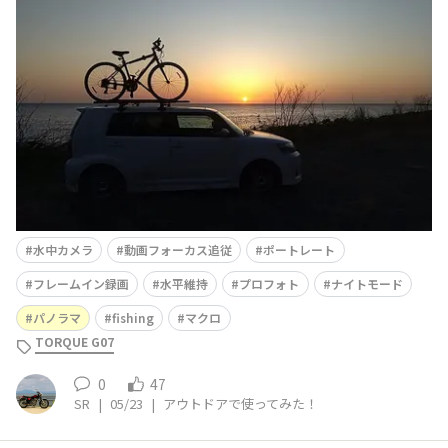
辿ってサイクリングをして来ました。■G07はここが良い
よね！▷タフなところと、電池交換が出来るところ。■G
07の評価は？(5点満点)▷⭐⭐⭐⭐⭐▷理由：アウトドアにも
ってこいのアプリが充実していて、持つと手に馴染むとこ
ろ。
水中カメラ
動画フォーカス追従
ポートレート
フレームイン録画
水平維持
プロフォト
ナイトモード
パノラマ
fishing
マクロ
TORQUE G07
0
47
SR
|
05/23
|
アウトドアで使ってみた！