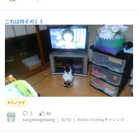
これは何その2
3
パノラマ
5
46
kangxilangjinjiang
|
01/02
|
Action Overlayチャレンジ