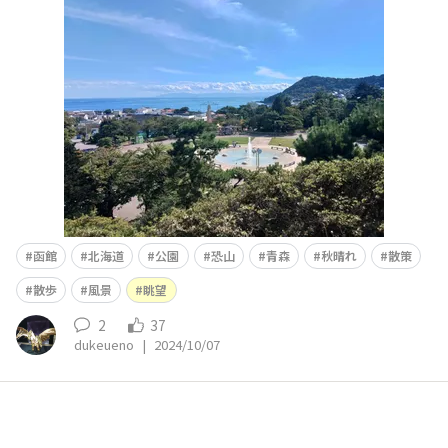
青森の恐山も見えます。
函館
北海道
公園
恐山
青森
秋晴れ
散策
散歩
風景
眺望
2
37
dukeueno
|
2024/10/07