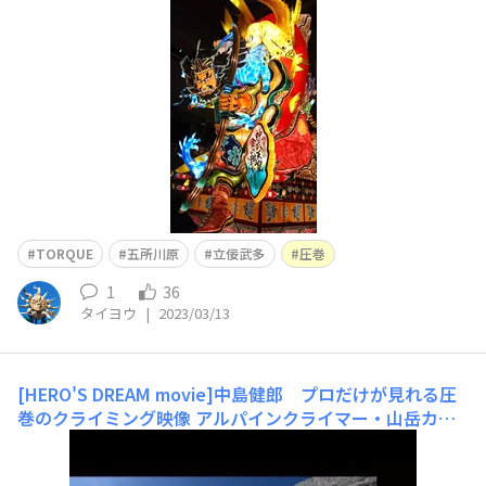
TORQUE
五所川原
立佞武多
圧巻
1
36
タイヨウ
|
2023/03/13
[HERO'S DREAM movie]中島健郎 プロだけが見れる圧
巻のクライミング映像
アルパインクライマー・山岳カメ
ラマン中島健郎の宝剣岳での雪山トレーニングに20時間
密着。 プロだからこそ見せることができる心震えるシー