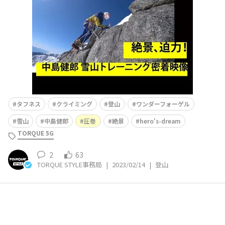
ン、頂上からの絶景などをとらえた圧巻のドキュメント映
像。 ＞前回記事はこちら 2021.04.21 公開記事
タフネス
クライミング
登山
ワンダーフォーゲル
雪山
中島健郎
圧巻
絶景
hero's-dream
TORQUE 5G
2
63
TORQUE STYLE事務局
|
2023/02/14
|
登山