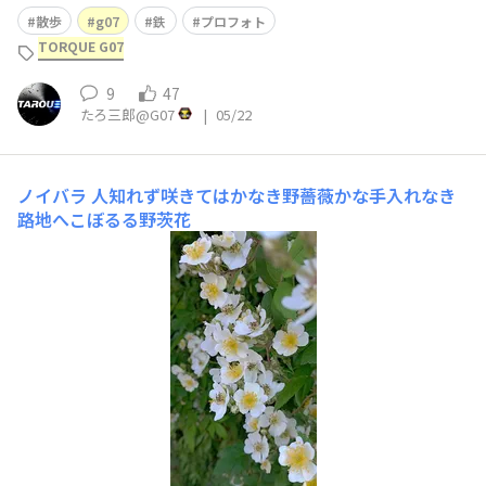
散歩
g07
鉄
プロフォト
TORQUE G07
9
47
たろ三郎@G07
|
05/22
ノイバラ
人知れず咲きてはかなき野薔薇かな手入れなき
路地へこぼるる野茨花