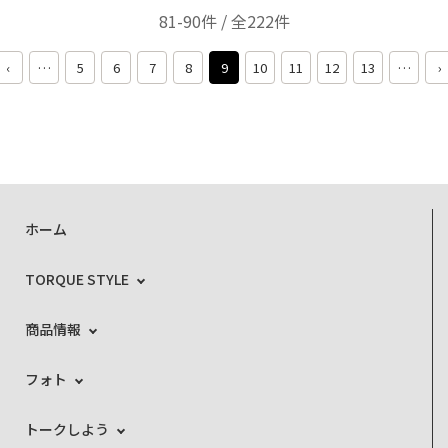
81-90件 / 全222件
‹
…
5
6
7
8
9
10
11
12
13
…
›
ホーム
TORQUE STYLE
商品情報
フォト
トークしよう