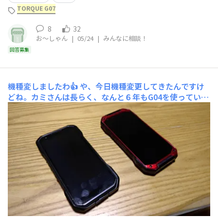
げで、タモで救出することができました。今のレッドだ
TORQUE G07
と、無理だっ
8
32
お〜しゃん
|
05/24
|
みんなに相談！
回答募集
機種変しましたわ👍️
や、今日機種変更してきたんですけ
どね。カミさんは長らく、なんと６年もG04を使ってい
て、今日同時にG07に機種変したわけです。画像はお役目
が終わったカミさんのG04と私のG06です。どっちがどっ
ちか、パッと見には分からんでしょ(笑)そしてこの画像
が、私のG06と新しいG07です。さあ！どっちがどっち