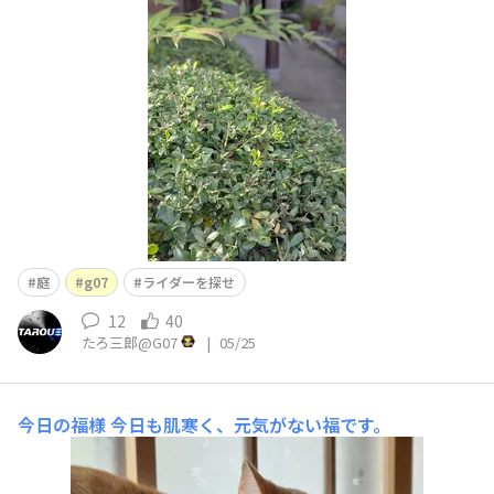
庭
g07
ライダーを探せ
12
40
たろ三郎@G07
|
05/25
今日の福様
今日も肌寒く、元気がない福です。