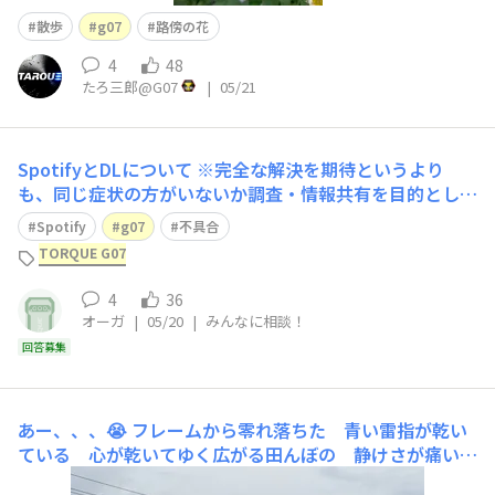
散歩
g07
路傍の花
4
48
たろ三郎@G07
|
05/21
SpotifyとDLについて
※完全な解決を期待というより
も、同じ症状の方がいないか調査・情報共有を目的として
投稿しています。 【症状】 Spotifyでダウンロード保存先
Spotify
g07
不具合
を外部SDカードに設定しているにもかかわらず、数日経
TORQUE G07
つと設定が内部ストレージに戻ってしまいます。 前の機
種でも発生していましたが、G07に変更後も継続して起き
4
36
オーガ
|
05/20
|
みんなに相談！
回答募集
あー、、、😭
フレームから零れ落ちた 青い雷指が乾い
ている 心が乾いてゆく広がる田んぼの 静けさが痛い朝
映えに溶ける 鉄の残響今日もまた 僕はレンズに敗北を