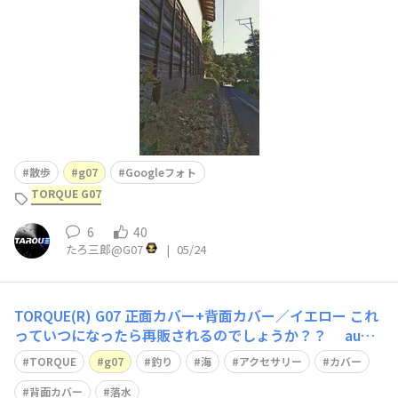
散歩
g07
Googleフォト
TORQUE G07
6
40
たろ三郎@G07
|
05/24
TORQUE(R) G07 正面カバー+背面カバー／イエロー
これ
っていつになったら再販されるのでしょうか？？ au限
定】TORQUE(R) G07 正面カバー+背面カバー／イエロー
TORQUE
g07
釣り
海
アクセサリー
カバー
派手な色でないと無くし兼ねないので、、、 私以前、G05
を磯の上から海に落としたものの、イエローが見えたおか
背面カバー
落水