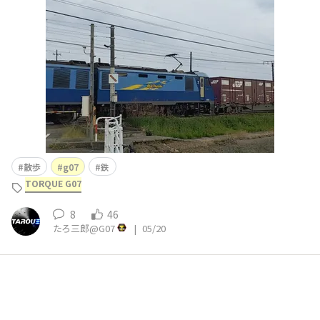
刻む風はどこまでも優しく 僕のむなしさを攫ってゆく
散歩
g07
鉄
TORQUE G07
8
46
たろ三郎@G07
|
05/20