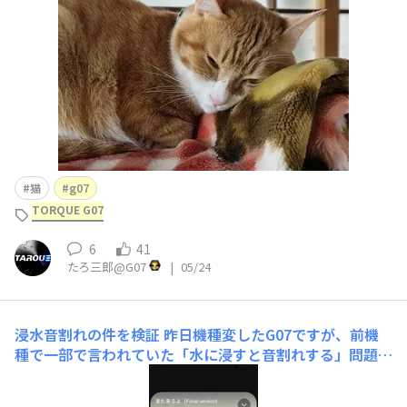
猫
g07
TORQUE G07
6
41
たろ三郎@G07
|
05/24
浸水音割れの件を検証
昨日機種変したG07ですが、前機
種で一部で言われていた「水に浸すと音割れする」問題が
G07でどのくらい改善されたか検証してみました。テスト
方法は、風呂に入ったついでにお湯を張った洗面器に突っ