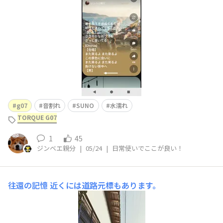
込んで、さらに石鹸でじゃぶじゃぶ洗ってみて、その前後
で音楽を再生させた、というわけです。結果は、まあ音割
れはし
g07
音割れ
SUNO
水濡れ
TORQUE G07
1
45
ジンベエ親分
|
05/24
|
日常使いでここが良い！
往還の記憶
近くには道路元標もあります。