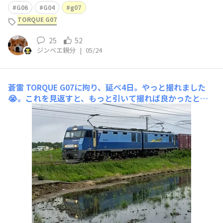
G06
G04
g07
TORQUE G07
25
52
ジンベエ親分
|
05/24
蒼雷
TORQUE G07に拘り、延べ4日。やっと撮れました
😭。これを見返すと、もっと引いて撮れば良かったと反
省。JR貨物 EH200型 ブルーサンダー