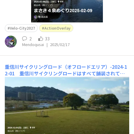
Velo-City2027
ActionOverlay
2
33
Mendoqusai
|
2025/02/17
重信川サイクリングロード（オフロードエリア）-2024-1
2-01
重信川サイクリングロードはすべて舗装されてい
るのですが、 森松付近の土手下の公園にはオフロードも
あります。 いつものクロスバイクではなくマウンテンバ
イクで走ってみました。 久米エリアと合わせてどうぞ40
分くらいありますが ショートは後程 &nb