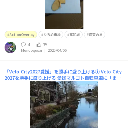
ActionOverlay
ひろめ市場
高知城
満天の星
4
35
Mendoqusai
|
2025/04/06
「Velo-City2027愛媛」を勝手に盛り上げる①
Velo-City
2027を勝手に盛り上げる 愛媛マルゴト自転車道に「まさ
き泉めぐり」コースがあるのですがこれはいろいろめぐり
ます。 僕の提案はあと２つ追加して泉のみを巡るコース
です。（最後は食事を含んでますが） Velo-City2027の
会場「愛媛県武道