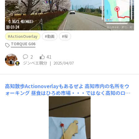
ActionOverlay
動画
桜
TORQUE G06
2
41
ジンベエ親分
|
2025/04/07
高知散歩Actionoverlayもあるぜよ
高知市内の名所をウ
ォーキング 昼食はひろめ市場・・・ではなく高知のロー
カル喫茶メフィストフェレス（予想してたけどひろめ市場
は人が多すぎるので）そのあとはアーケード街ではなく1
本となりの「おびさんロード商店街」を通ってはりまや橋
＆ダイヤモンドクロスへ 思ったよりも時間が