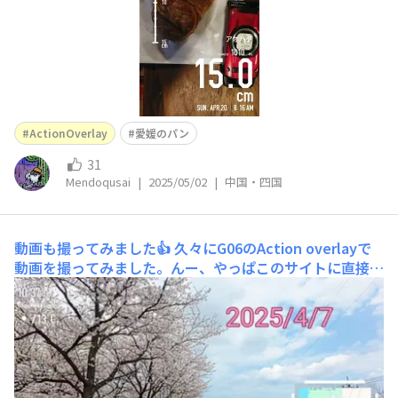
ActionOverlay
愛媛のパン
31
Mendoqusai
|
2025/05/02
|
中国・四国
動画も撮ってみました👍️
久々にG06のAction overlayで
動画を撮ってみました。んー、やっぱこのサイトに直接動
画をアップできるようにして欲しいな～いちいち自分のチ
ャンネルにアップしてからでないとここに貼れないのはち
ょっと面倒です(^-^*) また、動画も編集ついでに露出と
彩度を少し上げてます。