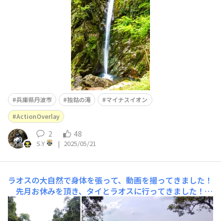
兵庫県丹波市
独鈷の滝
マイナスイオン
ActionOverlay
2
48
S.Y
|
2025/05/21
ラオスの大自然で身体を張って、動画を撮ってきました！
先月お休みを頂き、タイとラオスに行ってきました！そ
こでAction Overlayを活用した良い動画が撮れたので、
つぶやきでシェアさせてください💪 タイからラオスへ🚙