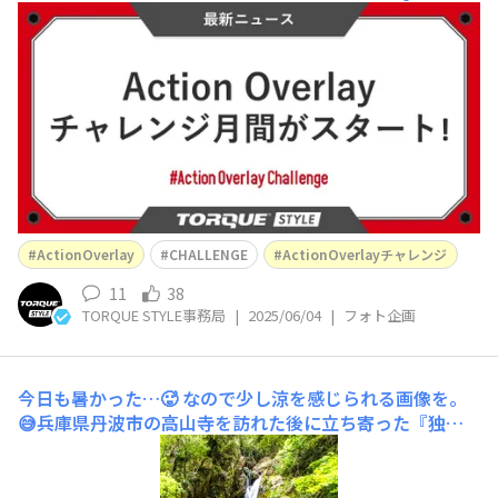
メラ機能「Action Overlay」の写真を投稿いただくチャ
レンジ月間に決定！まだ使ったことがない方も、この機会
にぜひチャレンジしてみてください✨ 普段の散歩や自転
車移動、休日のアクティビティから、本格的なアウトドア
まで、どんなシーンでも大歓迎です！ 使い方や撮影イメ
ージ
ActionOverlay
CHALLENGE
ActionOverlayチャレンジ
11
38
TORQUE STYLE事務局
|
2025/06/04
|
フォト企画
今日も暑かった…🥵
なので少し涼を感じられる画像を。
😅兵庫県丹波市の高山寺を訪れた後に立ち寄った『独鈷
の滝』です。