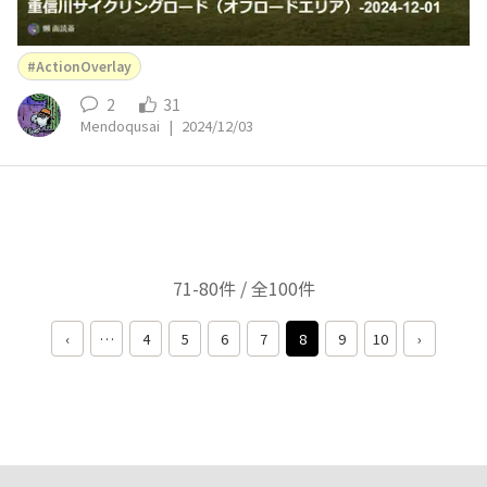
ActionOverlay
2
31
Mendoqusai
|
2024/12/03
71-80件 / 全100件
‹
…
4
5
6
7
8
9
10
›