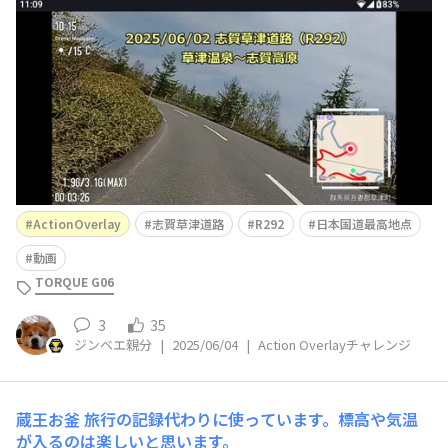
のです(笑) ところで…遂にGoProを入手してしまったので
すよ(^_^;友人からGoPro10を譲ってもらったのですが、
本体のみだったので、今マウントなどを購入しているとこ
ろです。あれ？GoPro
ActionOverlay
志賀草津道路
R292
日本国道最高地点
動画
TORQUE G06
3
35
ジンベエ親分
|
2025/06/04
|
Action Overlayチャレンジ
蔵王お釜
旅行の記録代わりに使っています。標高や気温
が入るのは楽しいと思います。