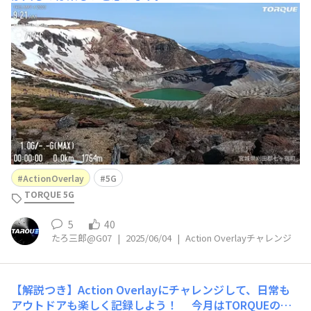
ActionOverlay
5G
TORQUE 5G
5
40
たろ三郎@G07
|
2025/06/04
|
Action Overlayチャレンジ
【解説つき】Action Overlayにチャレンジして、日常も
アウトドアも楽しく記録しよう！
今月はTORQUEのカ