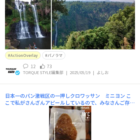
人生初のラオスへ！陸路での入国です。 細いトンネ
ルを歩いていくことで入国できるのですが、島国に住む自
分としては新鮮
ActionOverlay
パノラマ
12
73
TORQUE STYLE編集部
|
2025/05/19
|
よしお
日本一のパン激戦区の一押しクロワッサン ミニヨン
こ
こで私がさんざんアピールしているので、みなさんご存じ
だと思うのですが愛媛県と言えば人口当たりのパン屋さん
の数日本一のパン激戦区なんです つまり愛媛のご当地グ
ルメの一つはパン！ 今回のご当地グルメで紹介するのは
松山市の南部にあるミニヨンさん↓ミニヨン - 松山市森松
の手作り焼きた