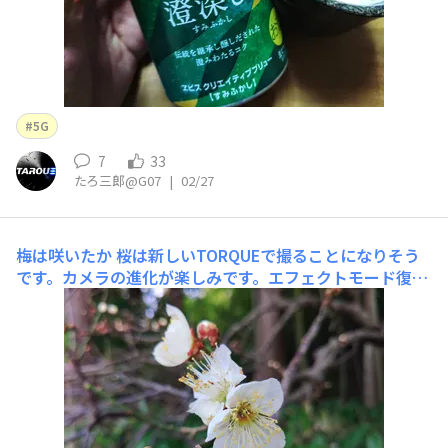
5G
7
33
たろ三郎@G07
|
02/27
梅は咲いたか
桜は新しいTORQUEで撮ることになりそう
です。カメラの進化が楽しみです。エフェクトモード復活
しとらんかな。