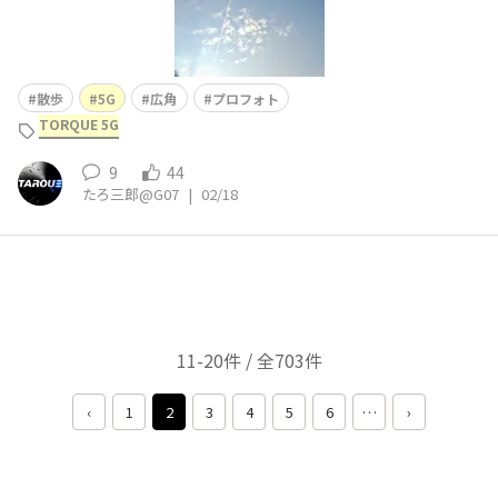
散歩
5G
広角
プロフォト
TORQUE 5G
9
44
たろ三郎@G07
|
02/18
11-20件 / 全703件
‹
1
2
3
4
5
6
…
›