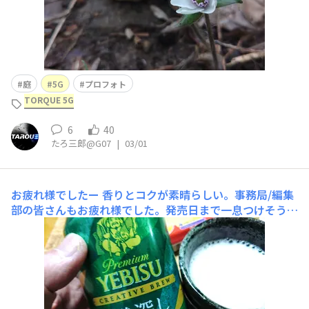
庭
5G
プロフォト
TORQUE 5G
6
40
たろ三郎@G07
|
03/01
お疲れ様でしたー
香りとコクが素晴らしい。事務局/編集
部の皆さんもお疲れ様でした。発売日まで一息つけそうで
すね🍻🎉