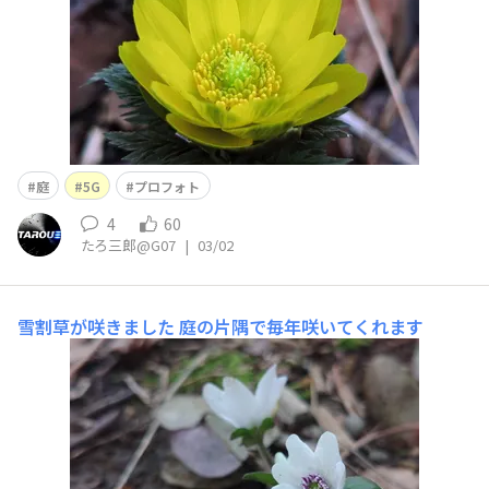
庭
5G
プロフォト
4
60
たろ三郎@G07
|
03/02
雪割草が咲きました
庭の片隅で毎年咲いてくれます