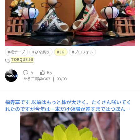
紙テープ
ひな祭り
5G
プロフォト
TORQUE 5G
5
65
たろ三郎@G07
|
03/03
福寿草です
以前はもっと株が大きく、たくさん咲いてく
れたのですが今年は一本だけ😥陽が差すまではつぼんで
ます