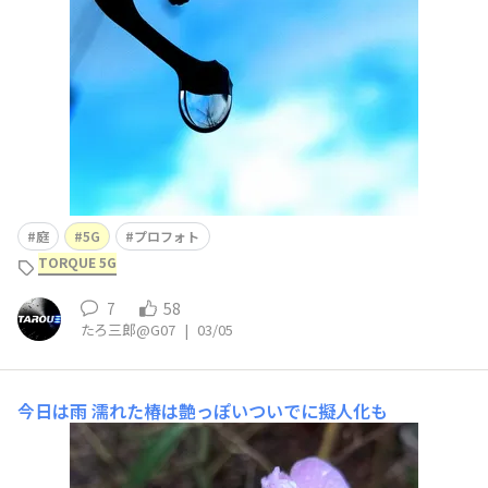
庭
5G
プロフォト
TORQUE 5G
7
58
たろ三郎@G07
|
03/05
今日は雨
濡れた椿は艶っぽいついでに擬人化も