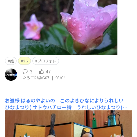
庭
5G
プロフォト
3
47
たろ三郎@G07
|
03/04
お雛様
はるのやよいの このよきひなによりうれしい
ひなまつり( サトウハチロー詩 うれしいひなまつり)玄
関のお飾り 女房作です