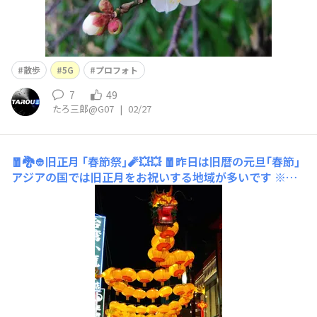
散歩
5G
プロフォト
7
49
たろ三郎@G07
|
02/27
🧧🐉👲旧正月 ｢春節祭｣🧨💥💥
🧧昨日は旧暦の元旦｢春節｣
アジアの国では旧正月をお祝いする地域が多いです ※今
回の写真はTORQUE 5Gでの蔵出し画像｢エフェクトフォ
ト｣のビビッドモードで撮影 横浜中華街では1/20～3/3ま
で｢横浜春節祭｣というイベントが行われています 🐉中華
街他市内の繁華街に☝️のような