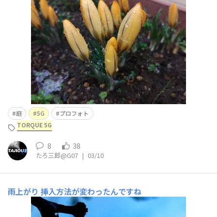
庭
5G
プロフォト
TORQUE 5G
8
38
たろ三郎@G07
|
03/10
雨上がり
挿入方法が変わったんですね