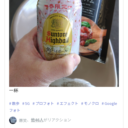
一杯
散歩
5G
プロフォト
エフェクト
モノクロ
Google
フォト
、
他46人
がリアクション
爆笑