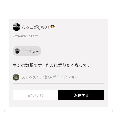
たろ三郎@G07
2026/03/17 19:20
ドラえもん
ホンの数駅です。たまに乗りたくなって。
、
他7人
がリアクション
メビウス１
いいね
返信する