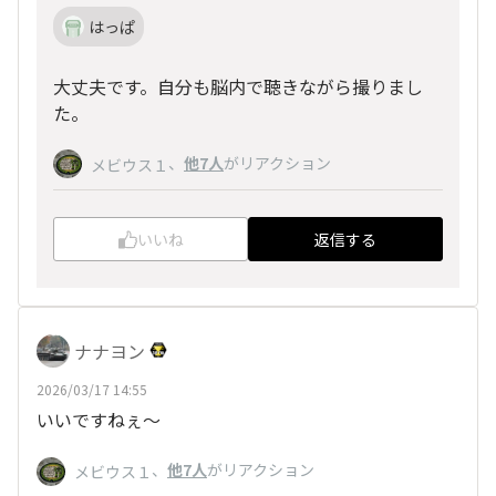
はっぱ
大丈夫です。自分も脳内で聴きながら撮りまし
た。
、
他7人
がリアクション
メビウス１
いいね
返信する
ナナヨン
2026/03/17 14:55
いいですねぇ〜
、
他7人
がリアクション
メビウス１