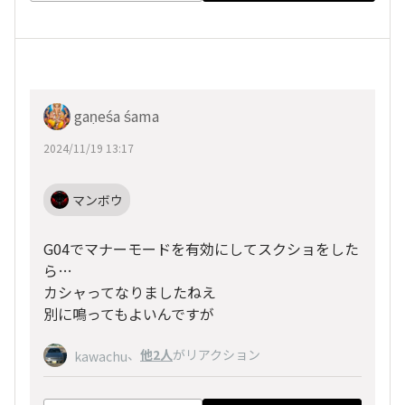
gaṇeśa śama
2024/11/19 13:17
マンボウ
G04でマナーモードを有効にしてスクショをした
ら…
カシャってなりましたねえ
別に鳴ってもよいんですが
、
他2人
がリアクション
kawachu