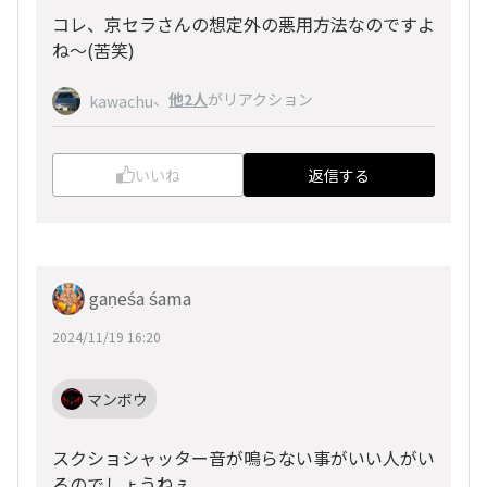
コレ、京セラさんの想定外の悪用方法なのですよ
ね～(苦笑)
、
他2人
がリアクション
kawachu
いいね
返信する
gaṇeśa śama
2024/11/19 16:20
マンボウ
スクショシャッター音が鳴らない事がいい人がい
るのでしょうねぇ