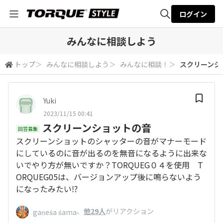
ログイン
全体検索
みんなに相談しよう
トップ
＞
みんなに相談しよう
＞
みんなに相談！
＞
スクリーンシ
検索
Yuki
2023/11/15 00:41
スクリーンショットの音
回答募集
スクリーンショットのシャッターの音がマナーモード
にしているのに音が出るのを無音になるように出来な
いでやり方が無いですか？TORQUEG０４を使用 T
ORQUEG05は、バージョンアップ後に鳴らないよう
になったみたい⁉️
、
他29人
がリアクション
gaṇeśa śama