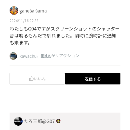
gaṇeśa śama
2024/11/16 02:39
わたしもG04ですがスクリーンショットのシャッター
音は鳴るもんだで馴れました。瞬時に腕時計に通知
も来ます。
、
他4人
がリアクション
kawachu
いいね
返信する
たろ三郎@G07