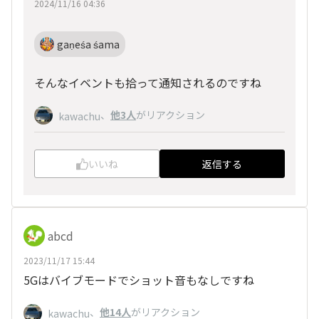
2024/11/16 04:36
gaṇeśa śama
そんなイベントも拾って通知されるのですね
、
他3人
がリアクション
kawachu
いいね
返信する
abcd
2023/11/17 15:44
5Gはバイブモードでショット音もなしですね
、
他14人
がリアクション
kawachu