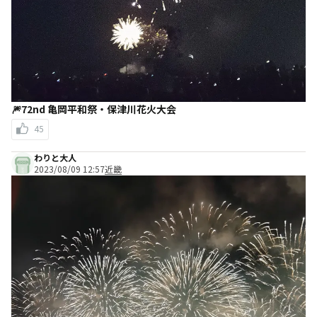
🎆72nd 亀岡平和祭・保津川花火大会
45
わりと大人
2023/08/09 12:57
近畿