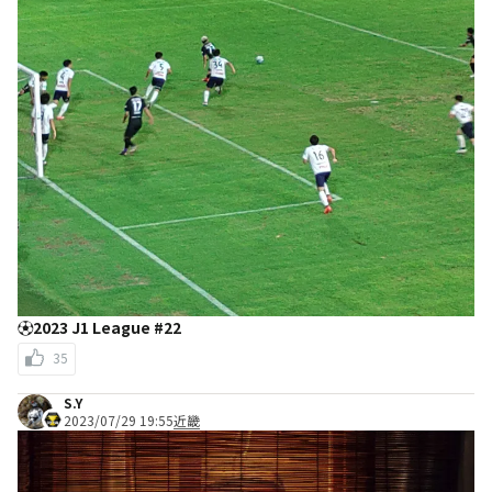
⚽2023 J1 League #22
35
S.Y
2023/07/29 19:55
近畿