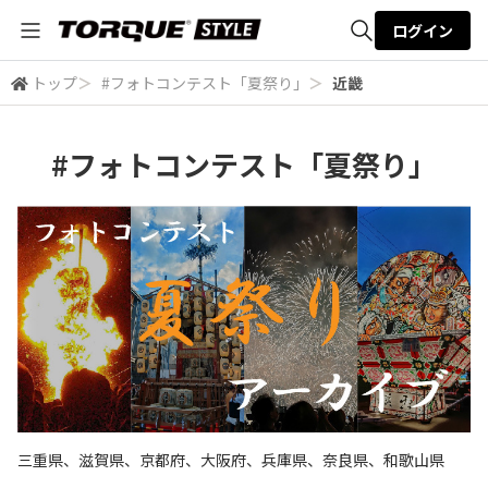
ログイン
トップ
＞
#フォトコンテスト「夏祭り」
＞
近畿
全体検索
#フォトコンテスト「夏祭り」
検索
三重県、滋賀県、京都府、大阪府、兵庫県、奈良県、和歌山県