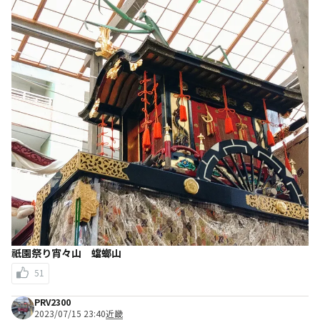
祇園祭り宵々山 蟷螂山
51
PRV2300
2023/07/15 23:40
近畿