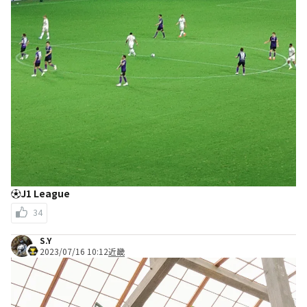
⚽J1 League
34
S.Y
2023/07/16 10:12
近畿