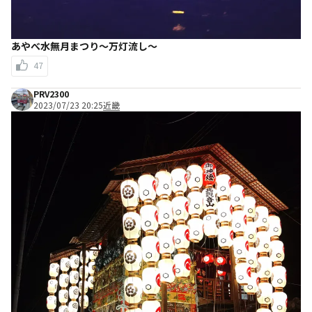
あやべ水無月まつり～万灯流し～
47
PRV2300
2023/07/23 20:25
近畿