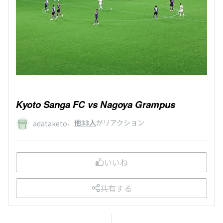
Kyoto Sanga FC vs Nagoya Grampus
、
他33人
がリアクション
adataketo
いいね
共有する