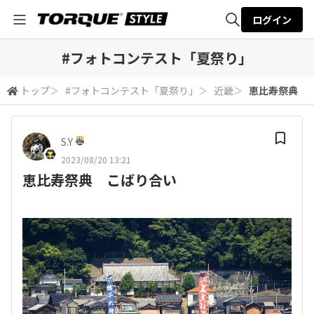
ログイン
全体検索
#フォトコンテスト「夏祭り」
トップ
＞
#フォトコンテスト「夏祭り」
＞
近畿
＞
恵比寿祭典 
検索
S.Y
2023/08/20 13:21
恵比寿祭典 こばり合い