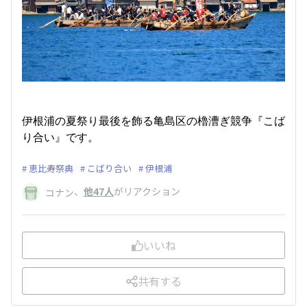
伊根浦の夏祭り最後を飾る亀島区の櫓漕ぎ競争『こば
り合い』です。
恵比寿祭典
こばり合い
伊根浦
、
他47人
がリアクション
コナン
いいね
共有する