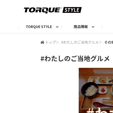
TORQUE STYLE
商品情報
お知らせ
TORQUEニュース
TORQUEフォト
自己紹介しよう
編集部の日常フォト
TORQUIZ【投票企画】
TORQUEトーク
G07エピソード投稿📸
よみもの
編集部からのおし
G
トップ
＞
#わたしのご当地グルメ
＞
その
#わたしのご当地グルメ