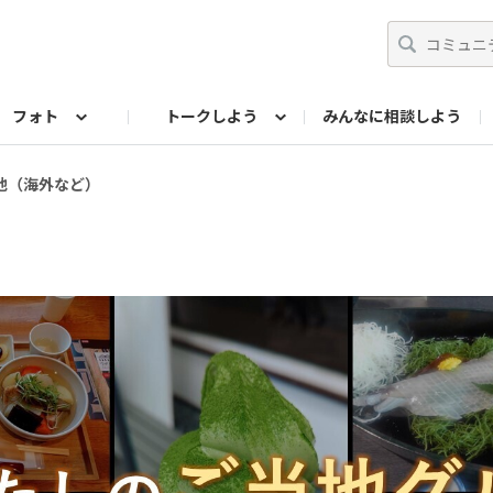
フォト
トークしよう
みんなに相談しよう
らせ
07公式サイト
TORQUEサークル
#フォトコンテスト「夏の思い出ワンシーン」
編集部のつぶやき（アーカイブ）
歴代モデル
【会員限定】ニュース
フォ
他（海外など）