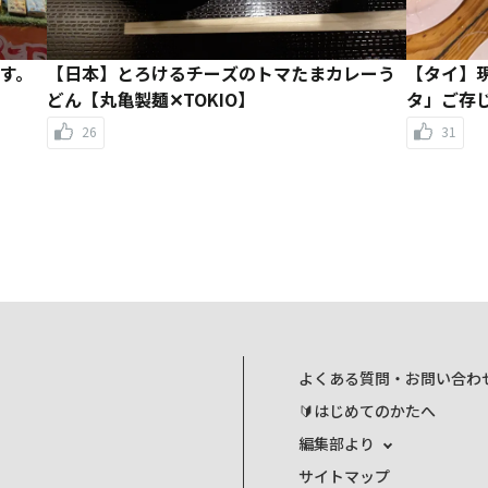
す。
【日本】とろけるチーズのトマたまカレーう
【タイ】
どん【丸亀製麺✕TOKIO】
タ」ご存
26
31
よくある質問・お問い合わ
🔰はじめてのかたへ
編集部より
サイトマップ