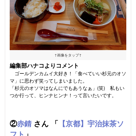
↑画像をタップ↑
編集部ハナコよりコメント
ゴールデンカムイ大好き！「食べていい杉元のオソ
マ」に思わず笑ってしまいました。
「杉元のオソマはなんにでもあうなぁ」(笑) 私もい
つか行って、ヒンナヒンナ！って言いたいです。
②
赤錆
さん 「
【京都】宇治抹茶ソ
フト
」