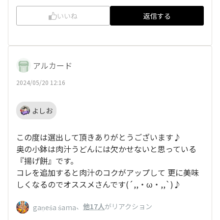
いいね
返信する
アルカード
2024/05/20 12:16
よしお
この度は選出して頂きありがとうございます♪
奥の小鉢は肉汁うどんには欠かせないと思っている
『揚げ餅』です。
コレを追加すると肉汁のコクがアップして 更に美味
しくなるのでオススメさんです(´,,・ω・,,`)♪
、
他17人
がリアクション
gaṇeśa śama