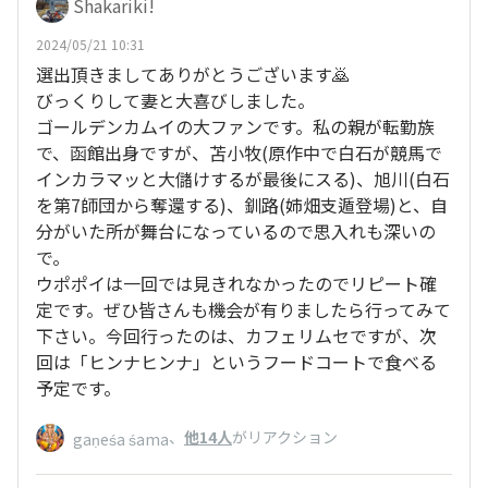
Shakariki!
2024/05/21 10:31
選出頂きましてありがとうございます🙇
びっくりして妻と大喜びしました。
ゴールデンカムイの大ファンです。私の親が転勤族
で、函館出身ですが、苫小牧(原作中で白石が競馬で
インカラマッと大儲けするが最後にスる)、旭川(白石
を第7師団から奪還する)、釧路(姉畑支遁登場)と、自
分がいた所が舞台になっているので思入れも深いの
で。
ウポポイは一回では見きれなかったのでリピート確
定です。ぜひ皆さんも機会が有りましたら行ってみて
下さい。今回行ったのは、カフェリムセですが、次
回は「ヒンナヒンナ」というフードコートで食べる
予定です。
、
他14人
がリアクション
gaṇeśa śama