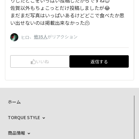
りしたとこをいっぱい投稿したからですね😇
佐賀以外もちょこっとだけ投稿しましたが😂
まだまだ写真はいっぱいあるけどどこで食べたか思
い出せないのは掲載出来なかった🫠
、
他35人
がリアクション
ヒロ
いいね
返信する
ホーム
TORQUE STYLE
商品情報