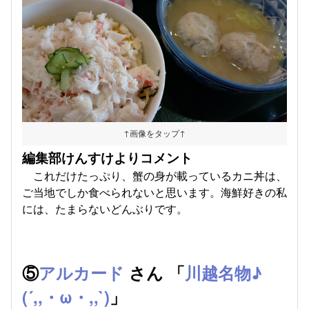
↑画像をタップ↑
編集部けんすけよりコメント
これだけたっぷり、蟹の身が載っているカニ丼は、
ご当地でしか食べられないと思います。海鮮好きの私
には、たまらないどんぶりです。
⑤
アルカード
さん 「
川越名物♪
(´,,・ω・,,`)
」