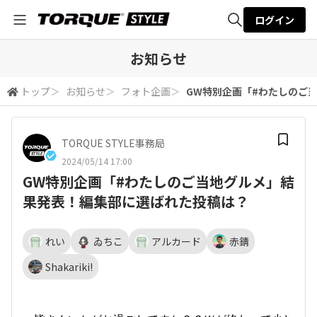
ログイン
全体検索
お知らせ
トップ
＞
お知らせ
＞
フォト企画
＞
GW特別企画「#わたしのご
検索
TORQUE STYLE事務局
2024/05/14 17:00
GW特別企画「#わたしのご当地グルメ」結
果発表！編集部に選ばれた投稿は？
れい
ゐちこ
アルカード
赤錆
Shakariki!