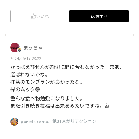
いいね
返信する
まっちゃ
2024/05/17 23:22
かっぱえびせんが締切に間に合わなかった。まあ、
選ばれないかな。
抹茶のモンブランが良かったな。
緑のムック🟢
色んな食べ物勉強になりました。
まだ引き続き投稿は出来るみたいですね。👍
、
他21人
がリアクション
gaṇeśa śama