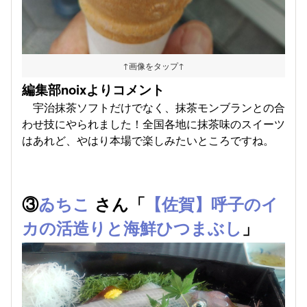
↑画像をタップ↑
編集部noixよりコメント
宇治抹茶ソフトだけでなく、抹茶モンブランとの合
わせ技にやられました！全国各地に抹茶味のスイーツ
はあれど、やはり本場で楽しみたいところですね。
③
ゐちこ
さん「
【佐賀】呼子のイ
カの活造りと海鮮ひつまぶし
」