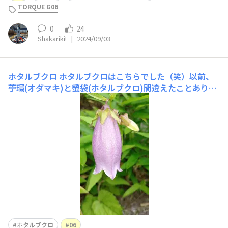
TORQUE G06
0
24
Shakariki!
|
2024/09/03
ホタルブクロ
ホタルブクロはこちらでした（笑）以前、
苧環(オダマキ)と螢袋(ホタルブクロ)間違えたことありま
して…（笑）！？
ホタルブクロ
06