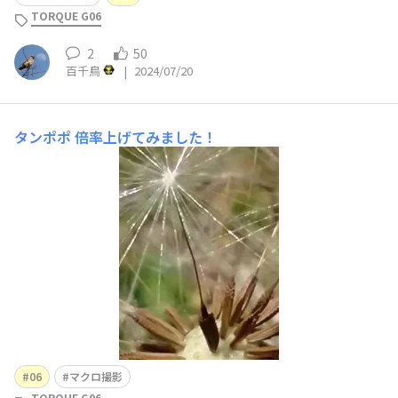
TORQUE G06
2
50
百千鳥
|
2024/07/20
タンポポ
倍率上げてみました！
06
マクロ撮影
TORQUE G06