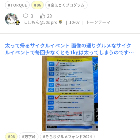
💧 とりあえずボコボコの06を返して、１週間、、、外装
TORQUE
06
変えとくプログラム
は関係なさそうな返事が来ました📩
3
23
にしもん@50s pro
|
10/07
|
トークテーマ
太って帰るサイクルイベント
画像の通りグルメなサイク
ルイベントで毎回少なくとも1kgは太ってしまうのです
が、今年は万字峠がコースに組込まれました。お陰で、初
めて出走前よりあれだけ食べたのに900グラム減りまし
た。万字峠ダイエット！
06
万字峠
そらちグルメフォンド2024