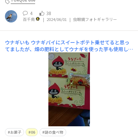
4
38
百千鳥
|
2024/06/01
|
虫眼鏡フォトギャラリー
ウナギいも
ウナギパイにスイートポテト乗せてると思っ
てましたが、畑の肥料としてウナギを使った芋も使用して
作ったお菓子らしいです。
お菓子
06
謎の食べ物