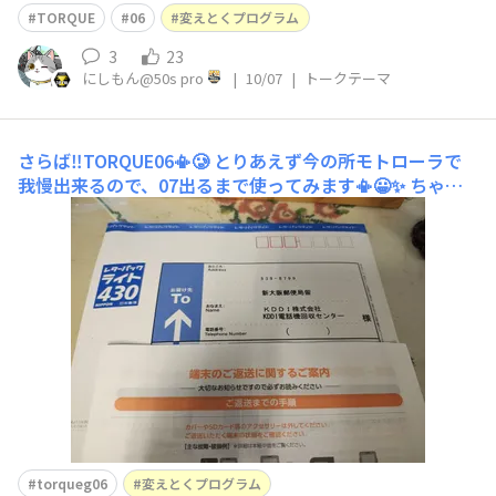
💧 とりあえずボコボコの06を返して、１週間、、、外装
TORQUE
06
変えとくプログラム
は関係なさそうな返事が来ました📩
3
23
にしもん@50s pro
|
10/07
|
トークテーマ
さらば‼️TORQUE06📳🥲
とりあえず今の所モトローラで
我慢出来るので、07出るまで使ってみます📳😀✨ ちゃん
と検査通るかな、、かなり傷だらけだけど、、5Gもボコ
ボコだったけどちゃんと検品オッケーでした😀👍
torqueg06
変えとくプログラム