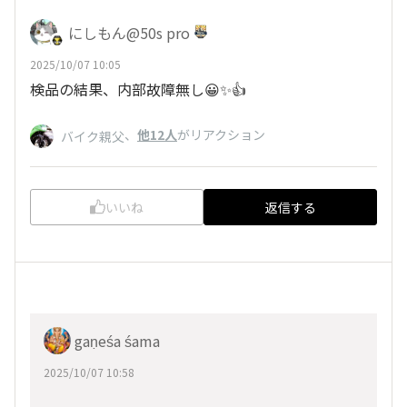
にしもん@50s pro
2025/10/07 10:05
検品の結果、内部故障無し😀✨👍
、
他12人
がリアクション
バイク親父
いいね
返信する
gaṇeśa śama
2025/10/07 10:58