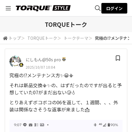
ログイン
全体検索
TORQUEトーク
トップ
＞
TORQUEトーク
＞
トークテーマ
＞
究極の⁉️メンテナンス
検索
にしもん@50s pro
2025/10/07 10:04
究極の⁉️メンテナンス方✨😀📳
それは新品交換📳✨の、はずだったのですが出ると予
想していた07がまだ出ない🥲💧
とりあえずボコボコの06を返して、１週間、、、外
装は関係なさそうな返事が来ました📩