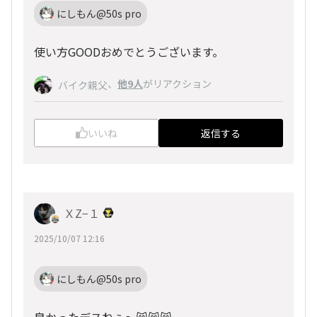
にしもん@50s pro
使い方GOODおめでとうございます。
、
他9人
がリアクション
バイク親父
いいね
返信する
ＸZ−１
2025/10/07 12:16
にしもん@50s pro
良かったデスねぇ～😸😸😸