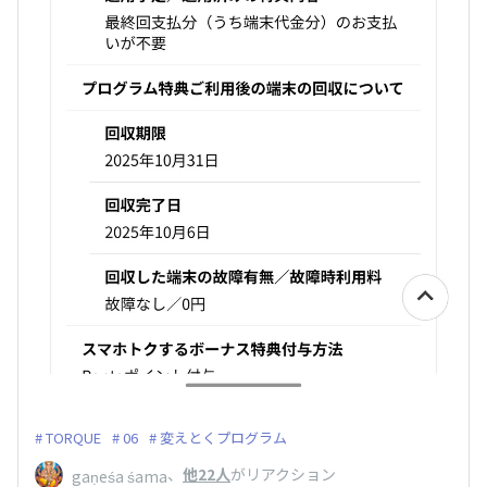
TORQUE
06
変えとくプログラム
、
他22人
がリアクション
gaṇeśa śama