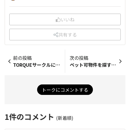
いいね
共有する
前の投稿
次の投稿
TORQUEサークルに参加しちゃいました。他のサークルにも参加するカモ🦆知れませんが。生温かい眼差しで、遠くから監視して下さると大変に嬉しいデス。趣味が多彩な方々が沢山いらっしゃるのも、TORQUESTYLEの良いところ＆楽しいところデス。数あるスマホの中で、敢えてTORQUEを選んでいる人達ですから。せっかくサークルに参加したので皆さんに色々なことを教えていただきたいと思っています。宜しくお願い致します🙇
ペット可物件を探すのに、大変でした。不動産会社とかガス会社のボヤキなど、書き込みましたが。一匹から三匹が、だいたいのアパートや一戸建て住宅のOKですよのラインなんで。今、ウチには１３匹居ます。なかなか賃貸で、多頭飼いをOKしてくれる不動産会社や管理会社はありません。一戸建てを建てるか、空き家を探して持ち主と相談するか、中古住宅を購入するか。どちらにしても時間とお金が必要です。今回の引っ越しは期限を決められていて、引っ越し費用と初回の家賃は、大家が出してくれると言うことなので急ぎで決めました。猫の保護活動を続ける為には、仕方ない選択でした。たまに（笑）ボヤキとつぶやきを、ココですると思います。その時は、宜しくお願い致します🙇
トークにコメントする
1
件のコメント
(新着順)