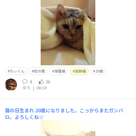
ちぃくん
虹の橋
保護猫
高齢猫
20歳
4
36
ゆう
|
08/18
猫の日生まれ
20歳になりました。こっからまたガンバ
ロ。よろしくね☆