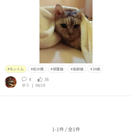
ちぃくん
虹の橋
保護猫
高齢猫
20歳
4
36
ゆう
|
08/18
1-1件 / 全1件