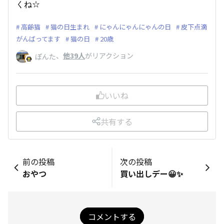
くね☆
高齢猫
猫の日生まれ
にゃんにゃんにゃんの日
皮下点滴
がんばってます
猫の日
20歳
、
他39人
がリアクション
ぽんた
いいね
共有する
前の投稿
次の投稿
おやつ
買い出しデー😀✨
コメントする