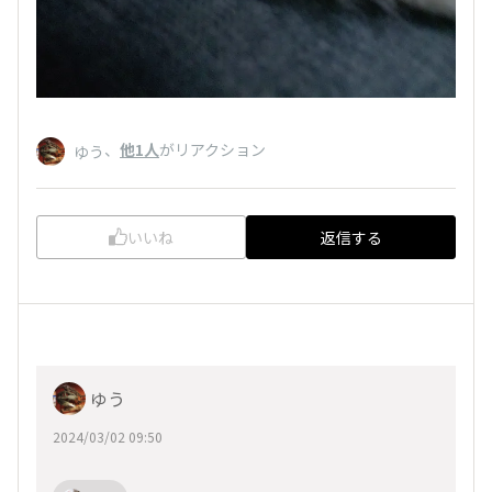
、
他1人
がリアクション
ゆう
いいね
返信する
ゆう
2024/03/02 09:50