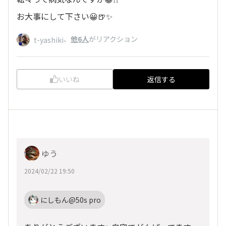
お大事にして下さい😀🍺✨
、
他6人
がリアクション
t-yashiki
いいね
返信する
ゆう
2024/02/22 19:50
にしもん@50s pro