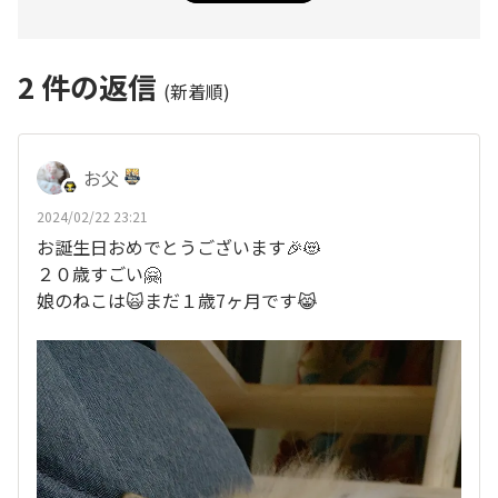
2
件の返信
(新着順)
お父
2024/02/22 23:21
お誕生日おめでとうございます🎉😻
２０歳すごい🤗
娘のねこは🙀まだ１歳7ヶ月です😹