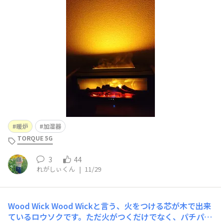
ももう終わりです。この焚き暖炉風加湿器があれば。 庶
民の憧れ、暖炉。到底手にすることができない高級家財も
こうした形で実現できるのです。このなんたら揺らぎの視
覚効果でぽかぽかして落ち着きます。さらに煙に見立て
暖炉
加湿器
TORQUE 5G
3
44
れがしぃくん
|
11/29
Wood Wick
Wood Wickと言う、火をつける芯が木で出来
ているロウソクです。ただ火がつくだけでなく、パチパチ