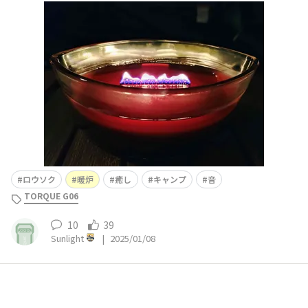
と暖炉のような音がします。年末最後のキャンプで初めて
使ったけど、光と音に癒されました♪
ロウソク
暖炉
癒し
キャンプ
音
TORQUE G06
10
39
Sunlight
|
2025/01/08