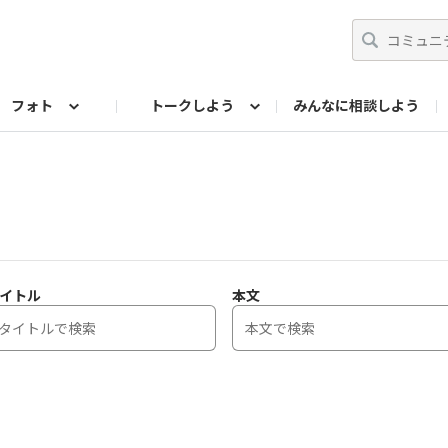
フォト
トークしよう
みんなに相談しよう
らせ
07公式サイト
TORQUEサークル
#フォトコンテスト「夏の思い出ワンシーン」
編集部のつぶやき（アーカイブ）
歴代モデル
【会員限定】ニュース
フォ
イトル
本文