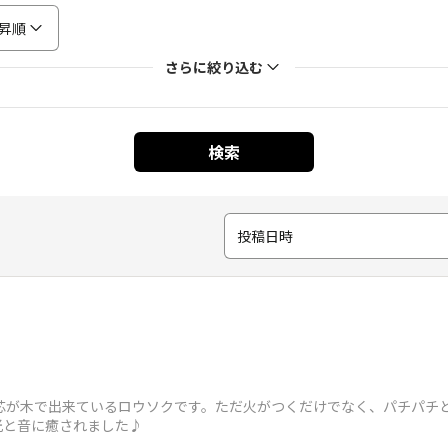
昇順
さらに絞り込む
検索
投稿日時
つける芯が木で出来ているロウソクです。ただ火がつくだけでなく、パチパ
光と音に癒されました♪