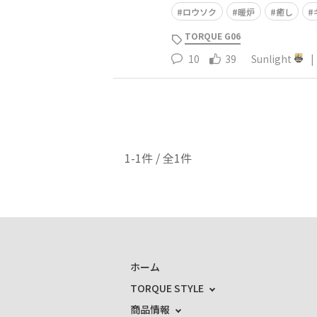
ロウソク
暖炉
癒し
TORQUE G06
10
39
Sunlight
|
1-1件 / 全1件
ホーム
TORQUE STYLE
商品情報