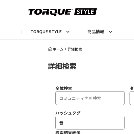
TORQUE STYLE
商品情報
お知らせ
TORQUEニュース
TORQUEフォト
自己紹介しよう
編集部の日常フォト
TORQUIZ【投票企画】
TORQUEトーク
G07エピソード投稿📸
よみもの
編集部からのおし
G
ホーム
詳細検索
詳細検索
全体検索
タ
ハッシュタグ
検索結果表示