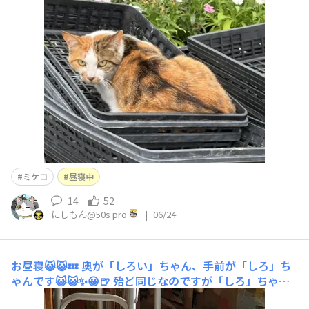
ない猫です😀😺✨👍
ミケコ
昼寝中
14
52
にしもん@50s pro
|
06/24
お昼寝😺😺💤
奥が「しろい」ちゃん、手前が「しろ」ち
ゃんです😺😺✨😀🍺 殆ど同じなのですが「しろ」ちゃん
は両目が黄色の子です。そして天才で、猫エサタンクのエ