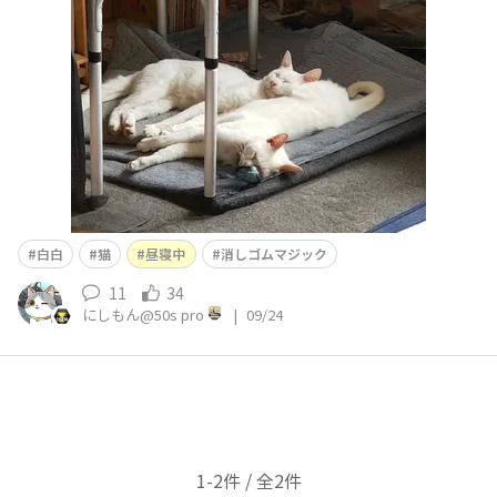
サの出し方を覚えていて、他の猫から神様（カリン様？）
扱いされてます😺👍 夜中にカリカリ食べ放題パーティー
をする猫DEATH‼️🥲💧🍺&nb
白白
猫
昼寝中
消しゴムマジック
11
34
にしもん@50s pro
|
09/24
1-2件 / 全2件