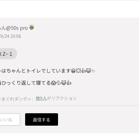
ん@50s pro
9/24 20:06
ＸZ−１
はちゃんとトイレでしています😀💥👍😺✨
ひっくり返して寝てる😱💦😺👍
、
他5人
がリアクション
きまぐれダンディ
いいね
返信する