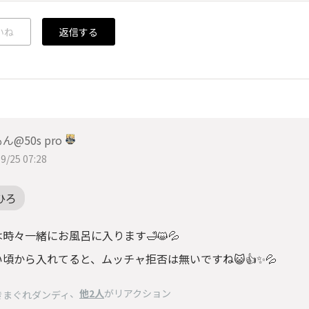
いね
返信する
ん@50s pro
9/25 07:28
ひろ
時々一緒にお風呂に入ります🛁😺💦
頃から入れてると、ムッチャ拒否は無いですね😺👍✨💦
、
他2人
がリアクション
きまぐれダンディ