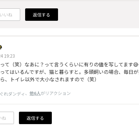
いいね
返信する
4 19:23
って（笑）なあに？って言うくらいに有りの儘を写してます😅
ってはいるんですが、猫と暮らすと。多頭飼いの場合、毎日が
ら、トイレ以外で大小なされますので（笑）
、
他6人
がリアクション
ぐれダンディ
いね
返信する