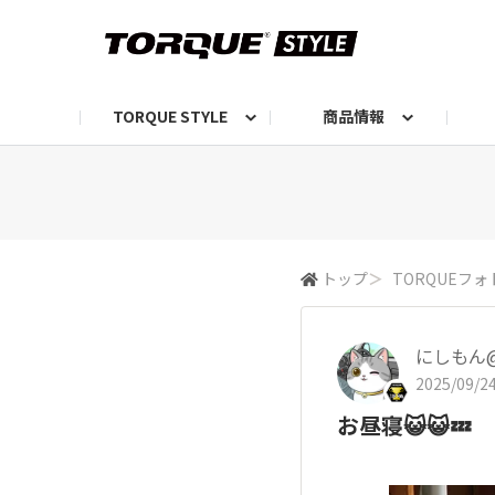
TORQUE STYLE
商品情報
お知らせ
TORQUEニュース
TORQUEフォト
自己紹介しよう
編集部の日常フォト
TORQUIZ【投票企画】
TORQUEトーク
G07エピソード投稿📸
よみもの
編集部からのおし
G
トップ
＞
TORQUEフォ
にしもん@5
2025/09/24
お昼寝😺😺💤