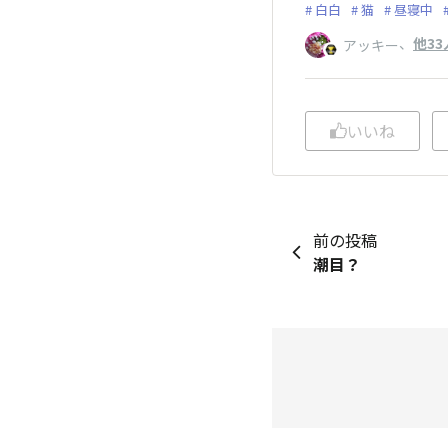
白白
猫
昼寝中
、
他33
アッキー
いいね
前の投稿
潮目？