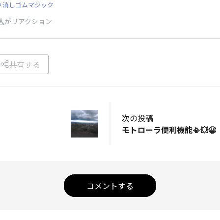
消しゴムマジック
人
がリアクション
共有する
次の投稿
モトローラ便利機能📳💥😀
コメントする