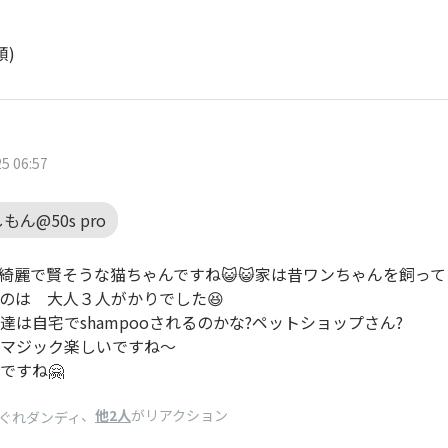
順)
5 06:57
もん@50s pro
綺麗で賢そうな猫ちゃんですね😺😺家は昔ワンちゃんを飼っ
のは 大人３人がかりでした😆
達は自宅でshampooされるのかな?ペットショップさん?
マジック楽しいですね～
ですね🤗
、
他2人
がリアクション
ぐれダンディ