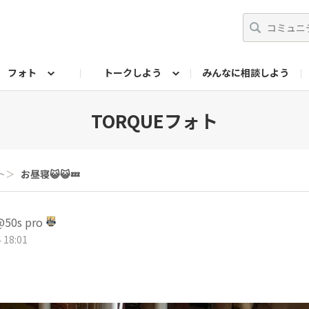
フォト
トークしよう
みんなに相談しよう
らせ
07公式サイト
TORQUEサークル
#フォトコンテスト「夏の思い出ワンシーン」
編集部のつぶやき（アーカイブ）
歴代モデル
【会員限定】ニュース
フォ
TORQUEフォト
ト
＞
お昼寝😺😺💤
0s pro
 18:01