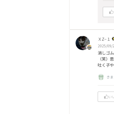
ＸZ−１
2025/09/2
消しゴム
（笑）思
吐く子や
きま
い