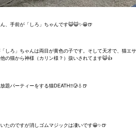
、手前が「しろ」ちゃんです😺😺✨😀🍺
が「しろ」ちゃんは両目が黄色の子です。そして天才で、猫エ
他の猫から神様（カリン様？）扱いされてます😺👍
題パーティーをする猫DEATH‼️🥲💧🍺
いたのですが消しゴムマジックは凄いです😀✨🍺