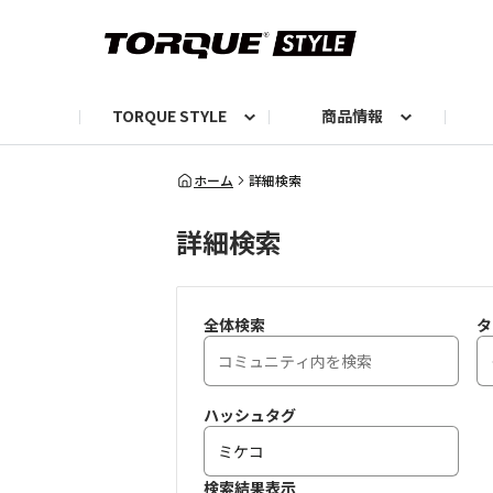
TORQUE STYLE
商品情報
お知らせ
TORQUEニュース
TORQUEフォト
自己紹介しよう
編集部の日常フォト
TORQUIZ【投票企画】
TORQUEトーク
G07エピソード投稿📸
よみもの
編集部からのおし
G
ホーム
詳細検索
詳細検索
全体検索
タ
ハッシュタグ
検索結果表示