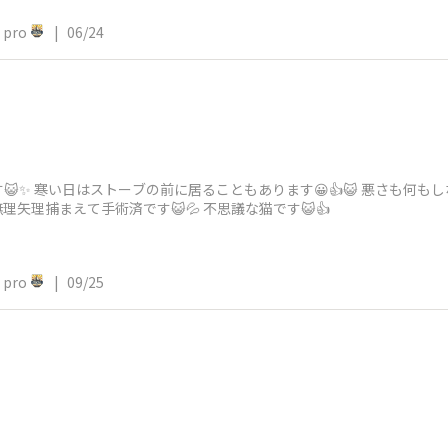
pro
|
06/24
😺✨ 寒い日はストーブの前に居ることもあります😀👍😺 悪さも何
矢理捕まえて手術済です😺💦 不思議な猫です😺👍
pro
|
09/25