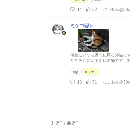
14
52
にしもん@50s 
ミケコ😺✨
何気にいつも近くに居る外猫です
ただそこにいるだけの猫です。無理
猫
ミケコ
10
51
にしもん@50s 
1-2件 / 全2件