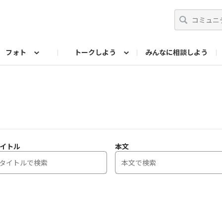
フォト
トークしよう
みんなに相談しよう
らせ
07公式サイト
TORQUEサークル
フォト企画アーカイブ
編集部のつぶやき（アーカイブ）
歴代モデル
【会員限定】ニュース
イトル
本文