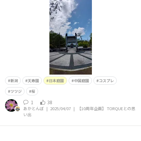
娘っ子が幼い頃によく行ってました。 鯉のご飯をあげ
に。 近くの潟から水を池に入れているので、鯉以外に
も、メダカ、カメ、雷魚も見かけたことがあります。 新
潟には動物園
新潟
天寿園
日本庭園
中国庭園
コスプレ
ツツジ
桜
1
38
あかとんぼ
|
2025/04/07
|
【10周年企画】 TORQUEとの思
い出