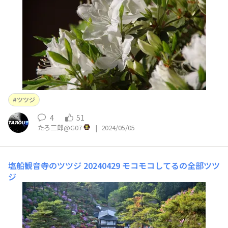
ツツジ
4
51
たろ三郎@G07
|
2024/05/05
塩船観音寺のツツジ 20240429
モコモコしてるの全部ツツ
ジ