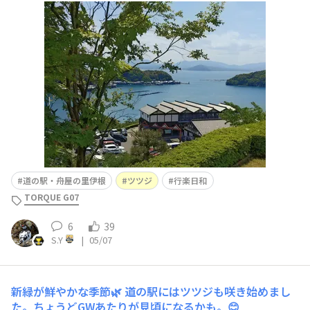
ずに終わった感が…。😰2018.4.26のツツジ以前は階段脇
にびっしり咲いてたんですけどね。😥老木になったため
か花芽を鳥🐦️に食べられたためか。🙄
道の駅・舟屋の里伊根
ツツジ
行楽日和
TORQUE G07
6
39
S.Y
|
05/07
新緑が鮮やかな季節🌿
道の駅にはツツジも咲き始めまし
た。ちょうどGWあたりが見頃になるかも。😊