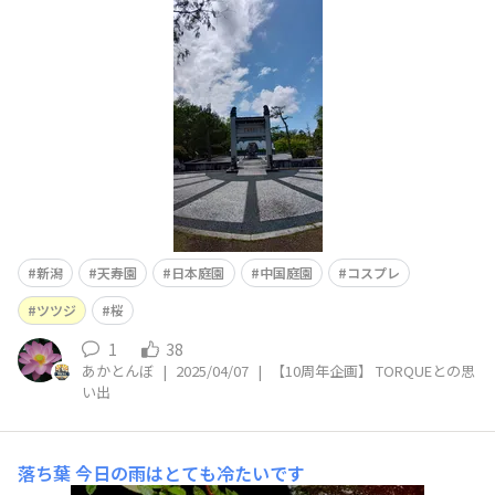
に。 近くの潟から水を池に入れているので、鯉以外に
も、メダカ、カメ、雷魚も見かけたことがあります。 新
潟には動物園
新潟
天寿園
日本庭園
中国庭園
コスプレ
ツツジ
桜
1
38
あかとんぼ
|
2025/04/07
|
【10周年企画】 TORQUEとの思
い出
落ち葉
今日の雨はとても冷たいです