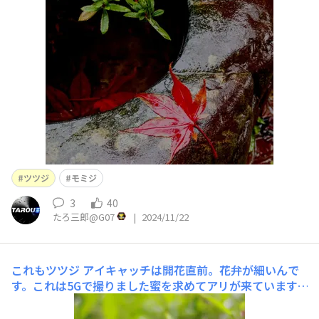
ツツジ
モミジ
3
40
たろ三郎@G07
|
2024/11/22
これもツツジ
アイキャッチは開花直前。花弁が細いんで
す。これは5Gで撮りました蜜を求めてアリが来ています。
最後の写真は5Gのプロフォトモードでコントラストを+
1、マニュアルフォーカスで撮っています。結構良いんじ