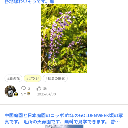
各地賑わいそうです。😄
藤の花
ツツジ
初夏の陽気
3
36
S.Y
|
2025/04/30
中国庭園と日本庭園のコラボ
昨年のGOLDENWEEK頃の写
真です。 近所の天寿園です、無料で見学できます。 昔は
娘っ子が幼い頃によく行ってました。 鯉のご飯をあげ