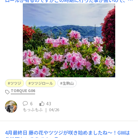
わりに府のＨＰから紹介ページのアドレスを貼っておきま
す😅💦https://o-wonderforest.com/narukawa/flower
s.html
ツツジ
ツツジロール
生駒山
TORQUE G06
6
43
もっふもふ
|
04/26
4月最終日
藤の花やツツジが咲き始めましたね〜！GWは