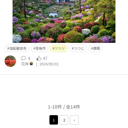
塩船観音寺
青梅市
ツツジ
つつじ
躑躅
4
47
花神
|
2024/05/02
1-10件 / 全14件
1
2
›