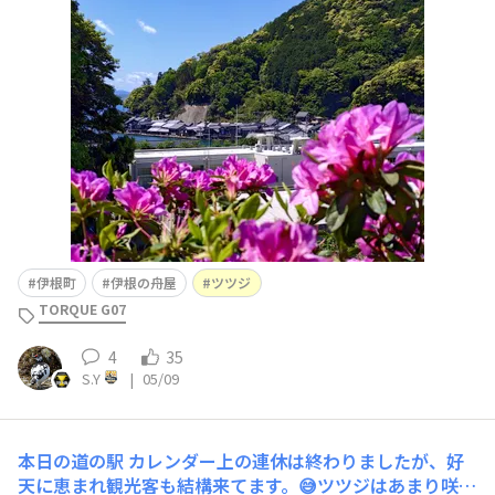
伊根町
伊根の舟屋
ツツジ
TORQUE G07
4
35
S.Y
|
05/09
本日の道の駅
カレンダー上の連休は終わりましたが、好
天に恵まれ観光客も結構来てます。😅ツツジはあまり咲か