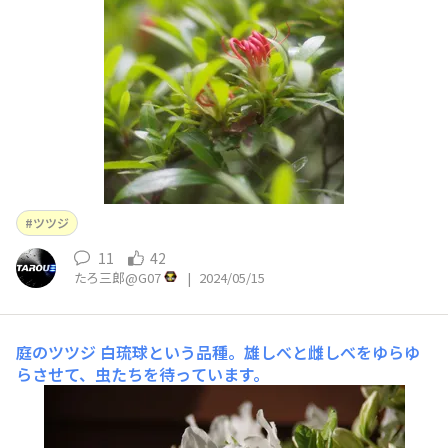
ゃないかと思います。
ツツジ
11
42
たろ三郎@G07
|
2024/05/15
庭のツツジ
白琉球という品種。雄しべと雌しべをゆらゆ
らさせて、虫たちを待っています。