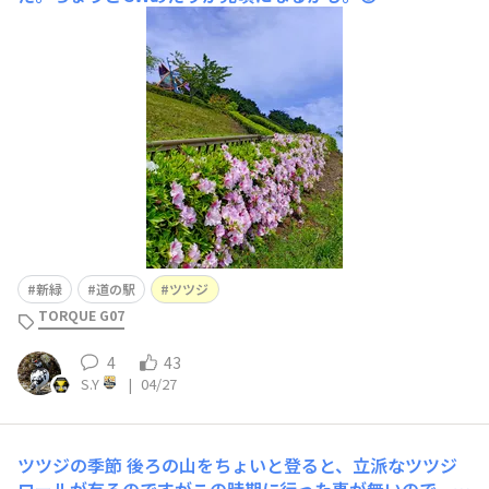
新緑
道の駅
ツツジ
TORQUE G07
4
43
S.Y
|
04/27
ツツジの季節
後ろの山をちょいと登ると、立派なツツジ
ロールが有るのですがこの時期に行った事が無いので、か