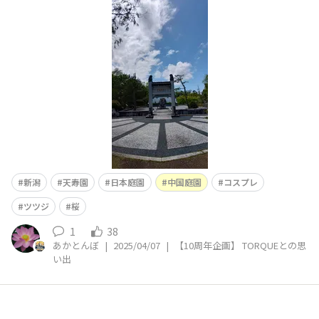
娘っ子が幼い頃によく行ってました。 鯉のご飯をあげ
に。 近くの潟から水を池に入れているので、鯉以外に
も、メダカ、カメ、雷魚も見かけたことがあります。 新
潟には動物園
新潟
天寿園
日本庭園
中国庭園
コスプレ
ツツジ
桜
1
38
あかとんぼ
|
2025/04/07
|
【10周年企画】 TORQUEとの思
い出