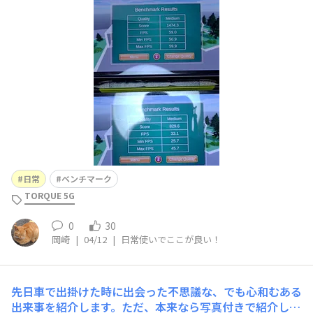
点)▷⭐⭐⭐⭐⭐▷理由： ついでになりますが、3Dベンチを
まわしてみました。私は、スマホではゲームをしません
が、格闘系とか戦闘系とかを楽しまれて居る方は、参考に
してください。下は5Gで上はG07です■G07を一言
日常
ベンチマーク
TORQUE 5G
0
30
岡崎
|
04/12
|
日常使いでここが良い！
先日車で出掛けた時に出会った不思議な、でも心和むある
出来事を紹介します。ただ、本来なら写真付きで紹介した