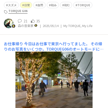
いところなのですが、あまりにも思いがけない出来事だっ
スズメ
日常
自然
和み
和む
TORQUE
たので、TORQUEのカメラが間に合わず、写真なしである
TORQUE G06
ことをご容赦ください(残念!!)。 先日、高速道路での移動
中に買い物をしようと、とある
21
35
森の音楽家
|
2025/05/14
|
My TORQUE, My Life
お仕事帰り
今日はお仕事で東京へ行ってました。 その帰
りのお写真をいくつか。TORQUEG06のオートモードにて
撮影東京ビッグサイトへ行っていまして、そこから都バス
で東京駅、といった感じです。 TORQUEG 06のオートモ
ードにて撮影TORQUE G06のオートモードにて撮影↑の
写真は水上