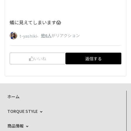
蟻に見えてしまいます😱
、
他6人
がリアクション
t-yashiki
いいね
返信する
ホーム
TORQUE STYLE
商品情報