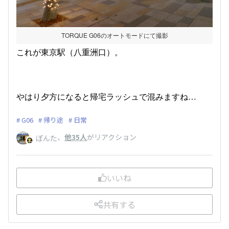
TORQUE G06のオートモードにて撮影
これが東京駅（八重洲口）。
やはり夕方になると帰宅ラッシュで混みますね…
G06
帰り途
日常
、
他35人
がリアクション
ぽんた
いいね
共有する