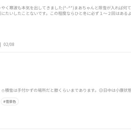
く寒波も本気を出してきました(^-^*)まあちゃんと除雪が入れば何てこ
別にたいしたことないです。この程度ならひと冬に必ず１～２回はある
方
|
02/08
⛄積雪は手付かずの場所だと膝くらいまであります。😥日中は小康状
雪景色
5