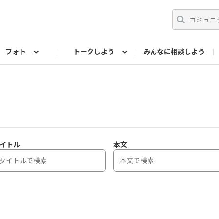
フォト
トークしよう
みんなに相談しよう
らせ
07公式サイト
TORQUEサークル
#フォトコンテスト「夏の思い出ワンシーン」
編集部のつぶやき（アーカイブ）
歴代モデル
【会員限定】ニュース
フォ
イトル
本文