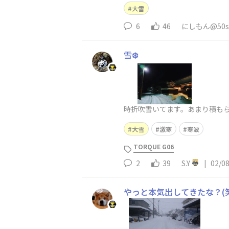
大雪
6
46
にしもん@50s 
雪❄️
時折吹雪いてます。あまり積もら
大雪
激寒
寒波
TORQUE G06
2
39
S.Y
|
02/0
やっと本気出してきたな？(