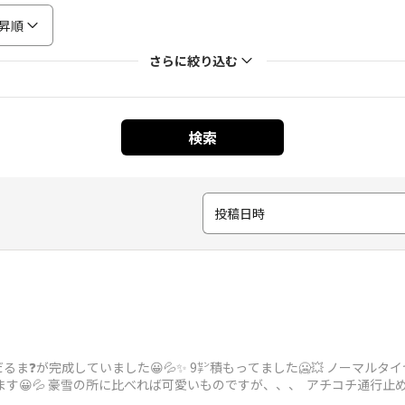
昇順
さらに絞り込む
検索
投稿日時
ま❓️が完成していました😀💦✨ 9㌢積もってました🥶💥 ノーマルタ
ます😀💦 豪雪の所に比べれば可愛いものですが、、、 アチコチ通行止