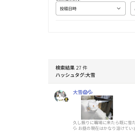
投稿日時
検索結果
27 件
ハッシュタグ:大雪
大雪😱💦
久し振りに職場に来たら既に雪だる
💦 お昼の現在はかなり溶けてい