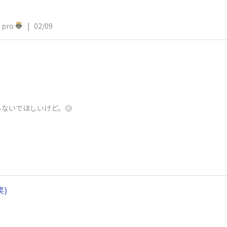
pro
|
02/09
ないでほしいけど。😥
8
笑)