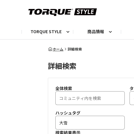
TORQUE STYLE
商品情報
お知らせ
TORQUEニュース
TORQUEフォト
自己紹介しよう
編集部の日常フォト
TORQUIZ【投票企画】
TORQUEトーク
G07エピソード投稿📸
よみもの
編集部からのおし
G
ホーム
詳細検索
詳細検索
全体検索
タ
ハッシュタグ
検索結果表示