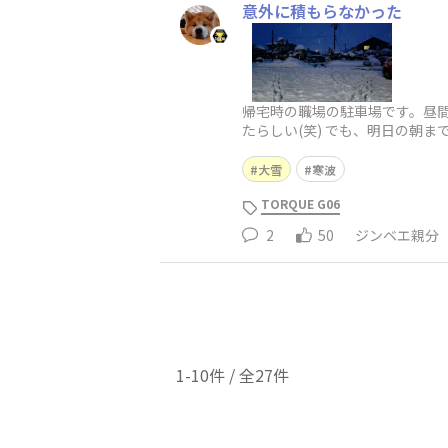
意外に積もらなかった
帰宅時の職場の駐車場です。昼
たらしい(笑) でも、明日の朝
ぇ(笑)
大雪
寒波
TORQUE G06
2
50
ジンベエ親分
1-10件 / 全27件