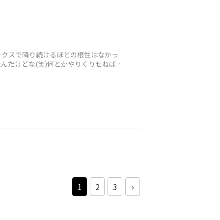
ックスで降り続けるほどの根性はなかっ
んだけどな(笑)何とかやりくりせねばね
1
2
3
›