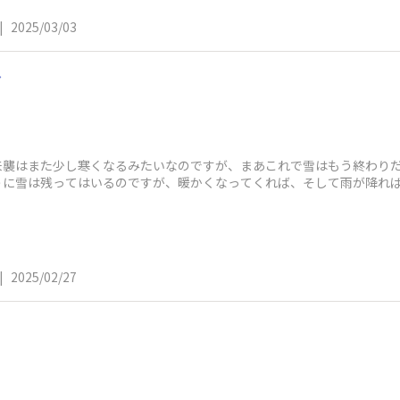
|
2025/03/03
～
襲はまた少し寒くなるみたいなのですが、まあこれで雪はもう終わりだろう
ように雪は残ってはいるのですが、暖かくなってくれば、そして雨が降れ
|
2025/02/27