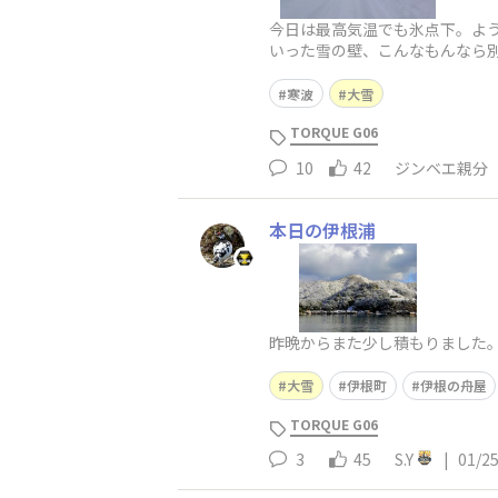
今日は最高気温でも氷点下。ようや
いった雪の壁、こんなもんなら
によってはシャレじゃない降り
寒波
大雪
TORQUE G06
10
42
ジンベエ親分
本日の伊根浦
昨晩からまた少し積もりました。
大雪
伊根町
伊根の舟屋
TORQUE G06
3
45
S.Y
|
01/2