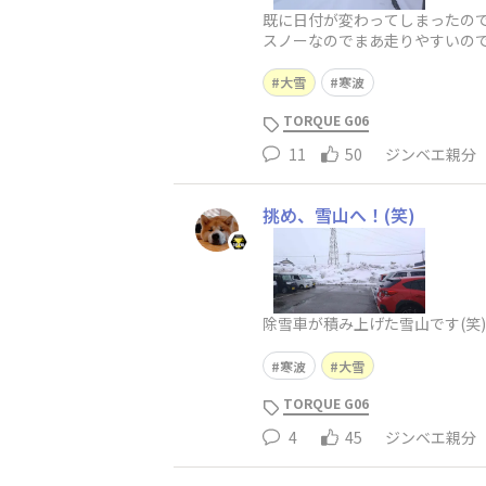
既に日付が変わってしまったので
スノーなのでまあ走りやすいので
抜いたらこんなに
大雪
寒波
TORQUE G06
11
50
ジンベエ親分
挑め、雪山へ！(笑)
除雪車が積み上げた雪山です(笑
寒波
大雪
TORQUE G06
4
45
ジンベエ親分