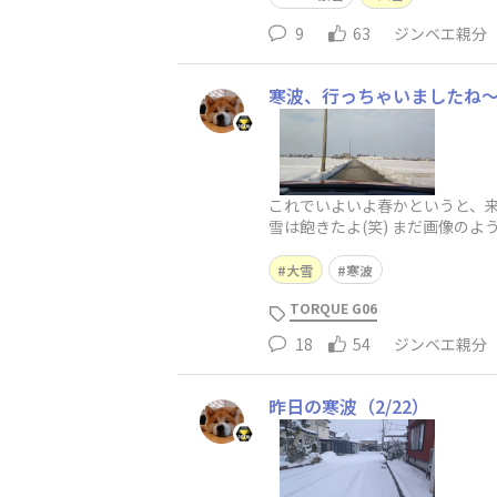
9
63
ジンベエ親分
寒波、行っちゃいましたね
これでいよいよ春かというと、来
雪は飽きたよ(笑) まだ画像の
日、2/26
大雪
寒波
TORQUE G06
18
54
ジンベエ親分
昨日の寒波（2/22）