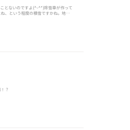
とないのですよ(^-^*)除雪車が作って
よね、という程度の積雪ですかね。地域
態！？