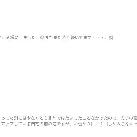
見える様にしました。😓まだまだ降り続いてます・・・。😱
2
ってた割には少なくとも北陸ではたいしたことなかったので、ガチの豪雪
度もアップしている自宅の前の道ですが、除雪が３日に１回しか入らなか