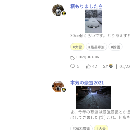
積もりました☃️
30㎝弱くらいです。とりあえず
大雪
最長寒波
除雪
TORQUE G06
5
42
S.Y
|
01/2
本気の豪雪2021
ま、今年の寒波は最強最長とか言
出してきました(笑) これ、何
庫と道路の境界に20cmく
2021豪雪
大雪