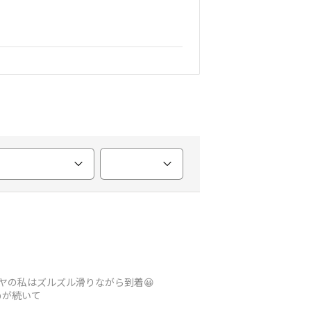
イヤの私はズルズル滑りながら到着😀
めが続いて