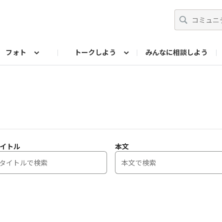
フォト
トークしよう
みんなに相談しよう
らせ
07公式サイト
TORQUEサークル
#フォトコンテスト「夏の思い出ワンシーン」
編集部のつぶやき（アーカイブ）
歴代モデル
【会員限定】ニュース
フォ
イトル
本文