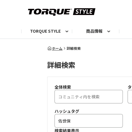
TORQUE STYLE
商品情報
お知らせ
TORQUEニュース
TORQUEフォト
自己紹介しよう
編集部の日常フォト
TORQUIZ【投票企画】
TORQUEトーク
G07エピソード投稿📸
よみもの
編集部からのおし
G
ホーム
詳細検索
詳細検索
全体検索
タ
ハッシュタグ
検索結果表示