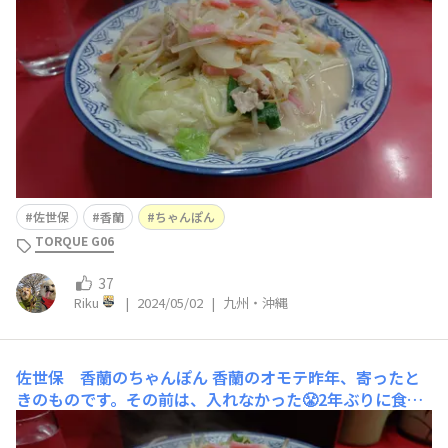
佐世保
香蘭
ちゃんぽん
TORQUE G06
37
Riku
|
2024/05/02
|
九州・沖縄
佐世保 香蘭のちゃんぽん
香蘭のオモテ昨年、寄ったと
きのものです。その前は、入れなかった😤2年ぶりに食べ
られた!おいしかったです😁