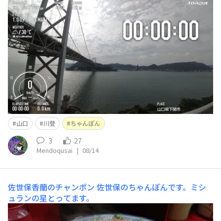
後ここが大変なことになるんですよね） ここでまあまあ
食べてしまったせいか、福岡に入って古賀SAに行ったと
きに「一蘭」があったのに気付いたが、まだおなかがいっ
ぱいで食べれなかったん
山口
川登
ちゃんぽん
3
27
Mendoqusai
|
08/14
佐世保香蘭のチャンポン
佐世保のちゃんぽんです。ミシ
ュランの星とってます。