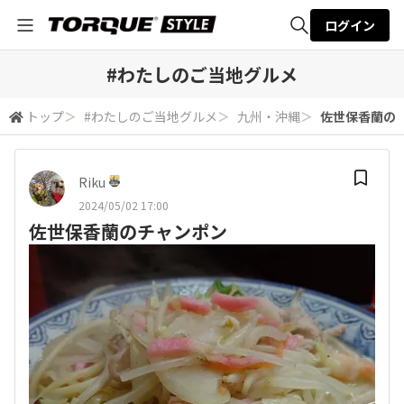
ログイン
全体検索
#わたしのご当地グルメ
トップ
＞
#わたしのご当地グルメ
＞
九州・沖縄
＞
佐世保香蘭の
検索
Riku
2024/05/02 17:00
佐世保香蘭のチャンポン