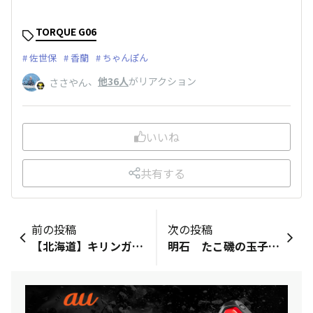
TORQUE G06
佐世保
香蘭
ちゃんぽん
、
他36人
がリアクション
ささやん
いいね
共有する
前の投稿
次の投稿
【北海道】キリンガラナ
明石 たこ磯の玉子焼き