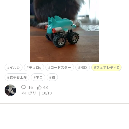
イルカ
チョロq
ロードスター
NSX
フェアレディZ
岩手お土産
ネコ
猫
16
43
ネログリ
|
10/19