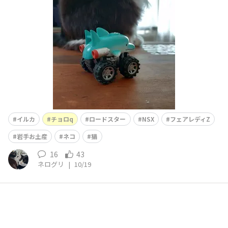
イルカ
チョロq
ロードスター
NSX
フェアレディZ
岩手お土産
ネコ
猫
16
43
ネログリ
|
10/19